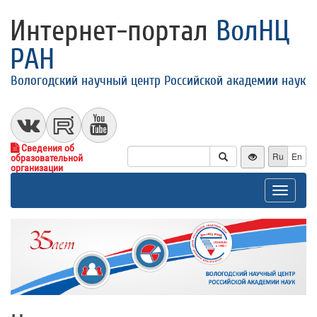
Интернет-портал
ВолНЦ
РАН
Вологодский научный центр Российской академии наук
Сведения об
Ru
En
образовательной
организации
Toggle
navigat