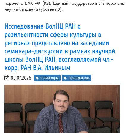
перечень ВАК РФ (К2), Единый государственный перечень
научных изданий (уровень 3).
Исследование ВолНЦ РАН о
резильентности сферы культуры в
регионах представлено на заседании
семинара-дискуссии в рамках научной
школы ВолНЦ РАН, возглавляемой чл.-
корр. РАН В.А. Ильиным
09.07.2026
Семинары
Постфактум