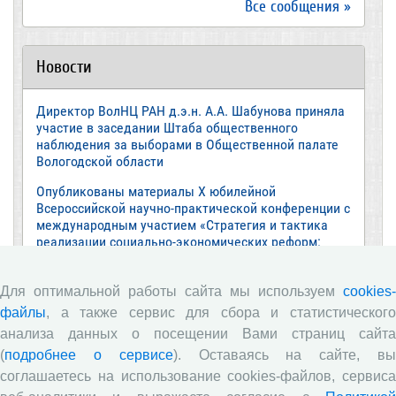
Все сообщения »
Новости
Директор ВолНЦ РАН д.э.н. А.А. Шабунова приняла
участие в заседании Штаба общественного
наблюдения за выборами в Общественной палате
Вологодской области
Опубликованы материалы X юбилейной
Всероссийской научно-практической конференции с
международным участием «Стратегия и тактика
реализации социально-экономических реформ:
национальные приоритеты и проекты»,
приуроченной к 35-летию Центра
Для оптимальной работы сайта мы используем
cookies-
Стратегия и тактика реализации социально-
файлы
, а также сервис для сбора и статистического
экономических реформ: национальные приоритеты
анализа данных о посещении Вами страниц сайта
и проекты
(
подробнее о сервисе
). Оставаясь на сайте, в
Опубликованы материалы XI Международной
соглашаетесь на использование cookies-файлов, сервиса
научно-практической интернет-конференции