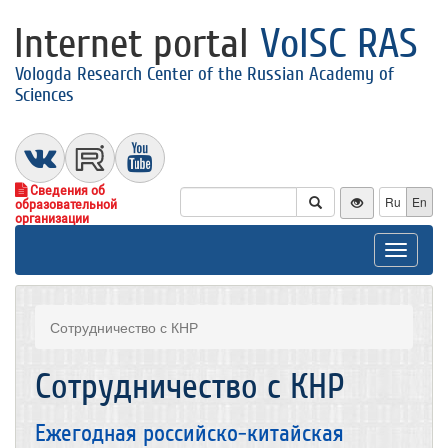
Internet portal
VolSC RAS
Vologda Research Center of the Russian Academy of
Sciences
Сведения об
Ru
En
образовательной
организации
Toggle
navigat
Сотрудничество с КНР
Сотрудничество с КНР
Ежегодная российско-китайская