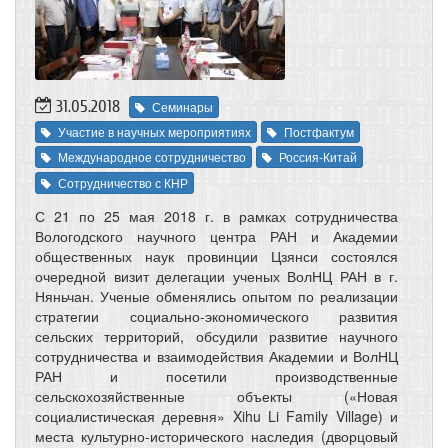
31.05.2018
Семинары
Участие в научных мероприятиях
Постфактум
Международное сотрудничество
Россия-Китай
Сотрудничество с КНР
С 21 по 25 мая 2018 г. в рамках сотрудничества
Вологодского научного центра РАН и Академии
общественных наук провинции Цзянси состоялся
очередной визит делегации ученых ВолНЦ РАН в г.
Няньчан. Ученые обменялись опытом по реализации
стратегии социально-экономического развития
сельских территорий, обсудили развитие научного
сотрудничества и взаимодействия Академии и ВолНЦ
РАН и посетили производственные
сельскохозяйственные объекты («Новая
социалистическая деревня» Xihu Li Family Village) и
места культурно-исторического наследия (дворцовый