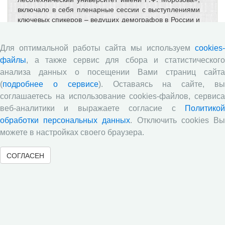
включало в себя пленарные сессии с выступлениями
ключевых спикеров – ведущих демографов в России и
представителей зарубежных стран, работу
тематических секций.
Для оптимальной работы сайта мы используем
cookies-
файлы
, а также сервис для сбора и статистического
Члены научного коллектива проекта
анализа данных о посещении Вами страниц сайта
«Концептуальные основы и
(
подробнее о сервисе
). Оставаясь на сайте, в
социальные практики
соглашаетесь на использование cookies-файлов, сервиса
программирования благополучной
веб-аналитики и выражаете согласие с
Политикой
обработки персональных данных
. Отключить cookies В
старости» (РНФ № 23-78-10128) приняли
можете в настройках своего браузера.
участие в III Международном
демографическом форуме
СОГЛАСЕН
«Демография и глобальные вызовы»