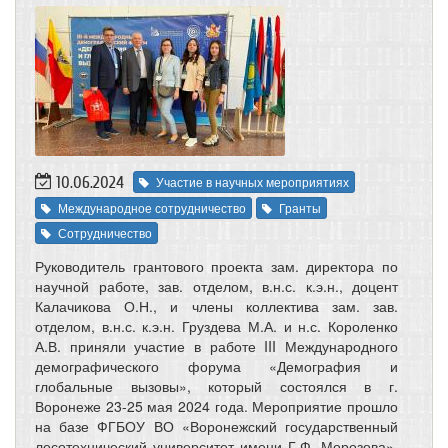
10.06.2024
Участие в научных мероприятиях
Международное сотрудничество
Гранты
Сотрудничество
Руководитель грантового проекта зам. директора по
научной работе, зав. отделом, в.н.с. к.э.н., доцент
Калачикова О.Н., и члены коллектива зам. зав.
отделом, в.н.с. к.э.н. Груздева М.А. и н.с. Короленко
А.В. приняли участие в работе III Международного
демографического форума «Демография и
глобальные вызовы», который состоялся в г.
Воронеже 23-25 мая 2024 года. Мероприятие прошло
на базе ФГБОУ ВО «Воронежский государственный
лесотехнический университет имени Г.Ф. Морозова»,