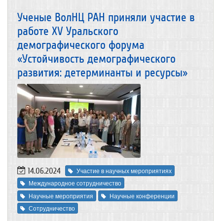
Ученые ВолНЦ РАН приняли участие в
работе XV Уральского
демографического форума
«Устойчивость демографического
развития: детерминанты и ресурсы»
14.06.2024
Участие в научных мероприятиях
Международное сотрудничество
Научные мероприятия
Научные конференции
Сотрудничество