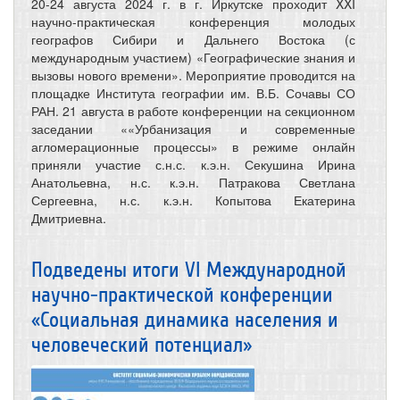
20-24 августа 2024 г. в г. Иркутске проходит XXI
научно-практическая конференция молодых
географов Сибири и Дальнего Востока (с
международным участием) «Географические знания и
вызовы нового времени». Мероприятие проводится на
площадке Института географии им. В.Б. Сочавы СО
РАН. 21 августа в работе конференции на секционном
заседании ««Урбанизация и современные
агломерационные процессы» в режиме онлайн
приняли участие с.н.с. к.э.н. Секушина Ирина
Анатольевна, н.с. к.э.н. Патракова Светлана
Сергеевна, н.с. к.э.н. Копытова Екатерина
Дмитриевна.
Подведены итоги VI Международной
научно-практической конференции
«Социальная динамика населения и
человеческий потенциал»