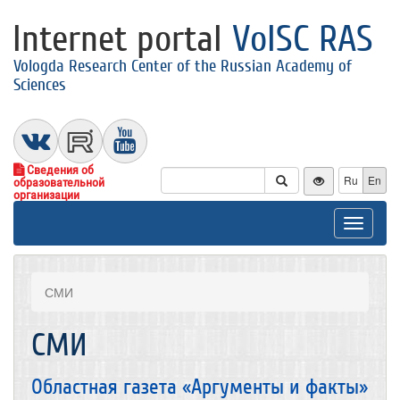
Internet portal
VolSC RAS
Vologda Research Center of the Russian Academy of
Sciences
Сведения об
Ru
En
образовательной
организации
Toggle
navigat
СМИ
СМИ
Областная газета «Аргументы и факты»