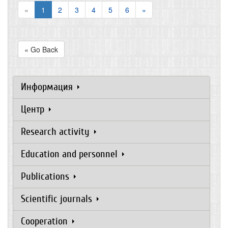
«
1
2
3
4
5
6
»
« Go Back
Информация
Центр
Research activity
Education and personnel
Publications
Scientific journals
Cooperation