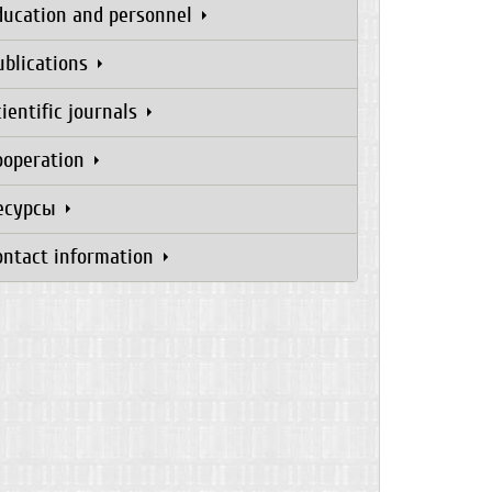
ducation and personnel
ublications
cientific journals
ooperation
есурсы
ontact information