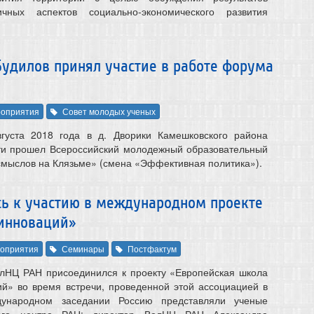
ичных аспектов социально-экономического развития
Будилов принял участие в работе форума
оприятия
Совет молодых ученых
уста 2018 года в д. Дворики Камешковского района
ти прошел Всероссийский молодежный образовательный
мыслов на Клязьме» (смена «Эффективная политика»).
ь к участию в международном проекте
инноваций»
оприятия
Семинары
Постфактум
олНЦ РАН присоединился к проекту «Европейская школа
й» во время встречи, проведенной этой ассоциацией в
ународном заседании Россию представляли ученые
ного центра РАН: директор ВолНЦ РАН Александра