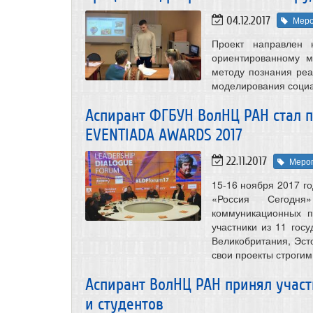
04.12.2017
Меро
Проект направлен 
ориентированному м
методу познания реа
моделирования социа
Аспирант ФГБУН ВолНЦ РАН стал 
EVENTIADA AWARDS 2017
22.11.2017
Меро
15-16 ноября 2017 г
«Россия Сегодня
коммуникационных п
участники из 11 госу
Великобритания, Эст
свои проекты строги
Аспирант ВолНЦ РАН принял учас
и студентов