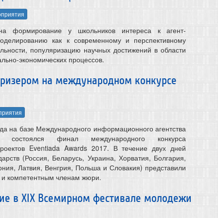
приятия
на формирование у школьников интереса к агент-
оделированию как к современному и перспективному
льности, популяризацию научных достижений в области
льно-экономических процессов.
призером на международном конкурсе
приятия
ода на базе Международного информационного агентства
» состоялся финал международного конкурса
роектов Eventiada Awards 2017. В течение двух дней
дарств (Россия, Беларусь, Украина, Хорватия, Болгария,
ония, Латвия, Венгрия, Польша и Словакия) представили
м и компетентным членам жюри.
тие в XIX Всемирном фестивале молодежи