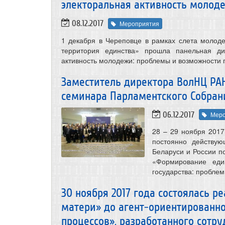
электоральная активность молод
08.12.2017
Мероприятия
1 декабря в Череповце в рамках слета молод
территория единства» прошла панельная ди
активность молодежи: проблемы и возможности
Заместитель директора ВолНЦ РАН
семинара Парламентского Собран
06.12.2017
Меро
28 – 29 ноября 2017
постоянно действу
Беларуси и России п
«Формирование един
государства: проблем
30 ноября 2017 года состоялась р
матери» до агент-ориентированн
процессов», разработанного сотр