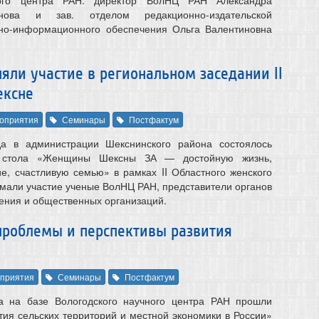
нова и зав. отделом редакционно-издательской
чно-информационного обеспечения Ольга Валентиновна
яли участие в региональном заседании II
ексне
оприятия
Семинары
Постфактум
а в администрации Шекснинского района состоялось
о стола «Женщины Шексны ЗА — достойную жизнь,
ие, счастливую семью» в рамках II Областного женского
мали участие ученые ВолНЦ РАН, представители органов
ения и общественных организаций.
проблемы и перспективы развития
приятия
Семинары
Постфактум
а на базе Вологодского научного центра РАН прошли
тия сельских территорий и местной экономики в России»