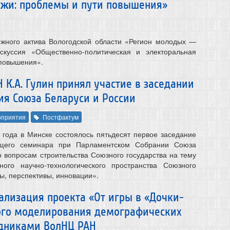
ежи: проблемы и пути повышения»
ежного актива Вологодской области «Регион молодых —
скуссия «Общественно-политическая и электоральная
 повышения».
 К.А. Гулин принял участие в заседании
ия Союза Беларуси и России
приятия
Постфактум
 года в Минске состоялось пятьдесят первое заседание
ющего семинара при Парламентском Собрании Союза
о вопросам строительства Союзного государства на тему
ого научно-технологического пространства Союзного
ы, перспективы, инновации».
еализация проекта «От игры в «Дочки-
ого моделирования демографических
удниками ВолНЦ РАН