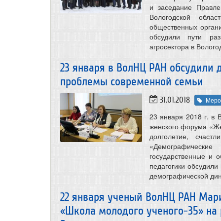
и заседание Правле
Вологодской облас
общественных органи
обсудили пути раз
агросектора в Волого
23 января в ВолНЦ РАН обсудили
проблемы современной семьи
31.01.2018
Меро
23 января 2018 г. в 
женского форума «Ж
долголетие, счаст
«Демографические 
государственные и 
педагогики обсудили
демографической дин
22 января ученый ВолНЦ РАН Мари
«Школа молодого ученого-35» на