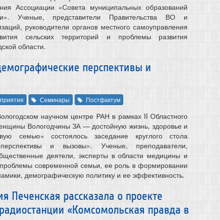
ния Ассоциации «Совета муниципальных образований
ти». Ученые, представители Правительства ВО и
заций, руководители органов местного самоуправления
вития сельских территорий и проблемы развития
дской области.
 демографические перспективы и
приятия
Семинары
Постфактум
Вологодском научном центре РАН в рамках II Областного
енщины Вологодчины ЗА — достойную жизнь, здоровье и
ливую семью» состоялось заседание круглого стола
перспективы и вызовы». Ученые, преподаватели,
общественные деятели, эксперты в области медицины и
 проблемы современной семьи, ее роль в формировании
амики, демографическую политику и ее эффективность.
я Печенская рассказала о проекте
 радиостанции «Комсомольская правда в