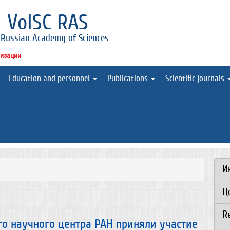
l
VolSC RAS
 Russian Academy of Sciences
низации
Education and personnel
Publications
Scientific journals
И
Ц
R
го научного центра РАН приняли участие