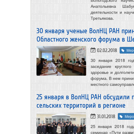
Анатольевна Шабу
деятельности и нау
Третьякова.
30 января ученые ВолНЦ РАН прин
Областного женского форума в Ш
02.02.2018
Мер
30 января 2018 год
заседание круглог
здоровье и долголет
форума. В нем прини
местного самоуправл
25 января в ВолНЦ РАН обсудили 
сельских территорий в регионе
31.01.2018
Меро
25 января 2018 год
семинар «Пути разви