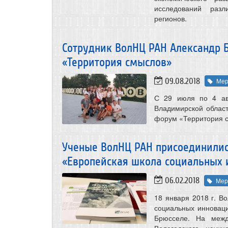
исследований разл
регионов.
Сотрудник ВолНЦ РАН Александр 
«Территория смыслов»
09.08.2018
Мер
С 29 июля по 4 авг
Владимирской облас
форум «Территория с
Ученые ВолНЦ РАН присоединилис
«Европейская школа социальных 
06.02.2018
Мер
18 января 2018 г. В
социальных инноваци
Брюсселе. На межд
Вологодского науч