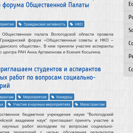
E
го форума Общественной Палаты
P
приятия
Гражданская активность
НКО
S
 Общественная палата Вологодской области провела
й Гражданский форум «Общественные советы и НКО –
C
жданского общества». В нем приняли участие аспиранты
о центра РАН Анна Артамонова и Ксения Косыгина.
Р
а приглашаем студентов и аспирантов
C
ных работ по вопросам социально-
орий
ирантам
Мероприятия
Конкурсы
ых
Участие в научных мероприятиях
Магистрантам
рственное бюджетное учреждение науки "Вологодский
ийской академии наук" приглашает принять участие в
е научных работ молодежи по вопросам социально-
звития территорий с целью обсуждения результатов