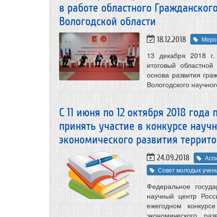
в работе областного Гражданско
Вологодской области
18.12.2018
Меро
13 декабря 2018 г.
итоговый областно
основа развития гра
Вологодского научног
С 11 июня по 12 октября 2018 год
принять участие в конкурсе науч
экономического развития террит
24.09.2018
Асп
Совет молодых учен
Федеральное госуда
научный центр Росс
ежегодном конкурс
экономического ра