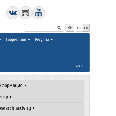
Ru
En
Cooperation
Ресурсы
Log in
нформация
ентр
esearch activity