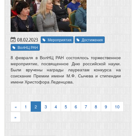
08.02.2023
Мероприятия
Достижения
ВолНЦ РАН
8 февраля в ВолНЦ РАН состоялось торжественное
мероприятие, посвященное Дню российской науки.
Были вручены награды лауреатам конкурса на
соискание Премии имени М.Ф. Сычева и стипендии
имени Христофора Леденцова.
«
1
2
3
4
5
6
7
8
9
10
»