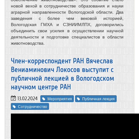
новой вехой в сотрудничестве образования и науки
аграрной направленности Вологодской области. Два
заведения с более чем вековой историей,
Вологодская ГМХА и СЗНИИМЛПХ, договорились
объединить свои усилия в осуществлении научной
деятельности и подготовке специалистов в области
животноводства.
Член-корреспондент РАН Вячеслав
Вениаминович Локосов выступит с
публичной лекцией в Вологодском
научном центре РАН
13.02.2024
Мероприятия
Публичная лекция
Сотрудничество