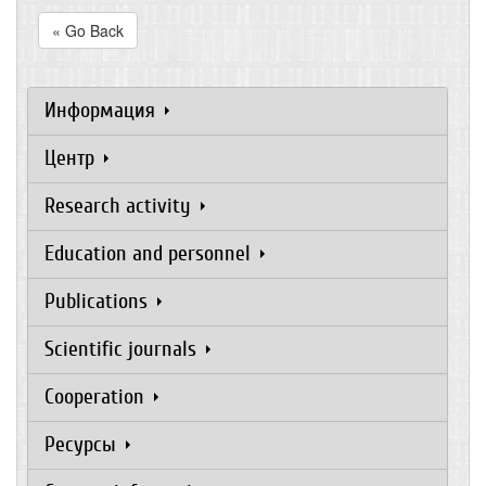
« Go Back
Информация
Центр
Research activity
Education and personnel
Publications
Scientific journals
Cooperation
Ресурсы