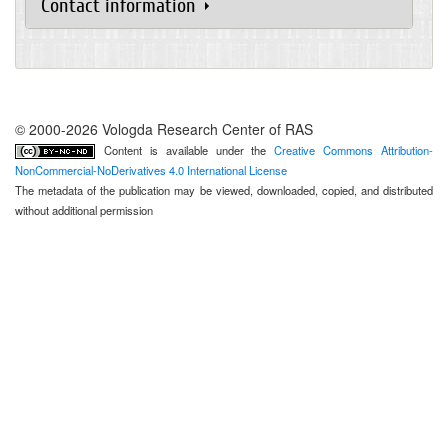
Contact information
© 2000-2026 Vologda Research Center of RAS
Content is available under the
Creative Commons Attribution-
NonCommercial-NoDerivatives 4.0 International License
The metadata of the publication may be viewed, downloaded, copied, and distributed
without additional permission