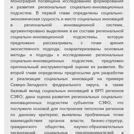
Монография посвящена исследованию формирования
и развития региональных социально-инновационных
подсистем. В первой главе определены социально-
экономическая сущность и место социальных инноваций
в региональной инновационной системе,
аргументировано выделение в ее составе региональной
социально-инновационной подсистемы, которую
предложено рассматривать с точки зрения
экосистемного подхода; охарактеризованы основные
методы и подходы к исследованию региональных
социально-инновационных подсистем, предложен
оригинальный инструментарий оценки их развития. Во
второй главе определены предпосылки для разработки
и реализации социальных инноваций на примере
Северо-Западного федерального округа, а также
базовый вклад социальных инноваций в ВРП регионов
СЗФО; дана оценка развития региональных социально-
инновационных подсистем субъектов СЗФО, что
послужило основой для построения типологии регионов
по данному критерию; выявлены проблемные точки
взаимодействия органов власти, бизнес-структур,
гражданского общества, научно-образовательных
организаций, социальных предпринимателей в