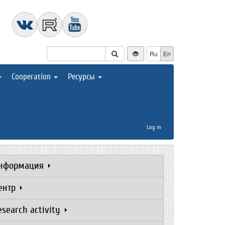
Ru
En
Cooperation
Ресурсы
Log in
нформация
ентр
esearch activity