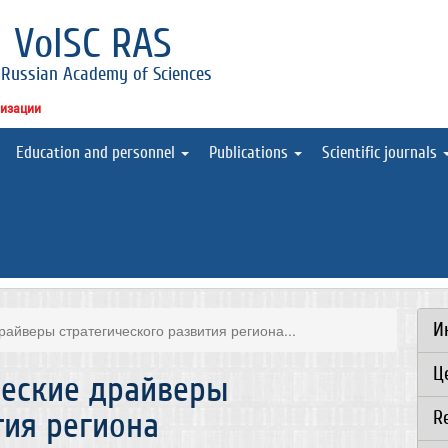
l
VolSC RAS
 Russian Academy of Sciences
низации
Education and personnel
Publications
Scientific journals
И
райверы стратегического развития региона...
Ц
ческие драйверы
тия региона
R