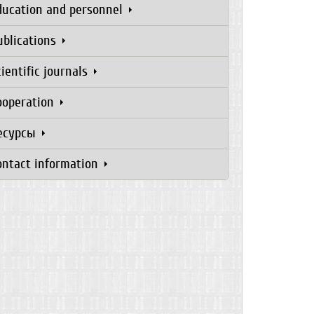
ducation and personnel
ublications
cientific journals
ooperation
есурсы
ontact information