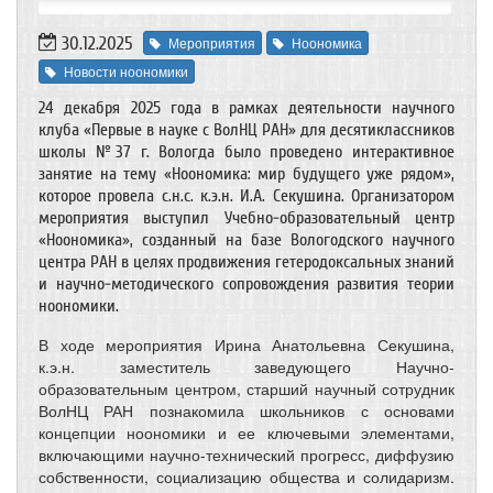
30.12.2025
Мероприятия
Ноономика
Новости ноономики
24 декабря 2025 года в рамках деятельности научного
клуба «Первые в науке с ВолНЦ РАН» для десятиклассников
школы №37 г. Вологда было проведено интерактивное
занятие на тему «Ноономика: мир будущего уже рядом»,
которое провела с.н.с. к.э.н. И.А. Секушина. Организатором
мероприятия выступил Учебно-образовательный центр
«Ноономика», созданный на базе Вологодского научного
центра РАН в целях продвижения гетеродоксальных знаний
и научно-методического сопровождения развития теории
ноономики.
В ходе мероприятия Ирина Анатольевна Секушина,
к.э.н. заместитель заведующего Научно-
образовательным центром, старший научный сотрудник
ВолНЦ РАН познакомила школьников с основами
концепции ноономики и ее ключевыми элементами,
включающими научно-технический прогресс, диффузию
собственности, социализацию общества и солидаризм.