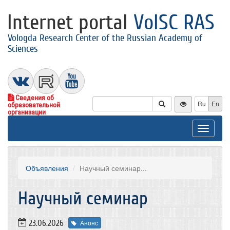
Internet portal
VolSC RAS
Vologda Research Center of the Russian Academy of
Sciences
Сведения об
Ru
En
образовательной
организации
Toggle
navigat
Объявления
Научный семинар...
Научный семинар
23.06.2026
Анонс