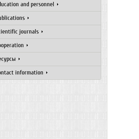
ducation and personnel
ublications
cientific journals
ooperation
есурсы
ontact information