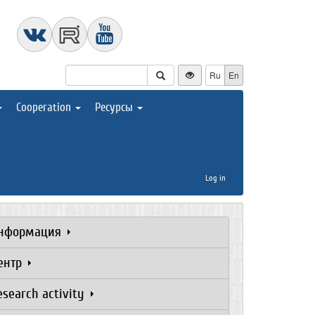
Ru
En
Cooperation
Ресурсы
Log in
нформация
ентр
esearch activity