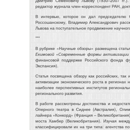
Дмитрию Семеновичу Львову (1930–2007 гг.)
редактор журнала член-корреспондент РАН, докт
В интервью, которое он дал председателю 
Россошанскому, Владимир Александрович расск
Львова на поступательное продвижение научного
***
В рубрике «Научные обзоры» размещена стат
Екимовой «Современные формы активизации 
финансовой поддержке Российского фонда фу
Экспансия).
Статья посвящена обзору как российских, так
активизации экономического роста в регионах н
наиболее перспективных институтов региональ
регионального развития.
В работе рассмотрены достоинства и недостат
Оперного театра в Сиднее (Австралия), Олим
лайнера «Конкорд» (Франция – Великобритания),
моста Хамбер (Великобритания). Изучая между
классифицировали их на три типа: агентства п