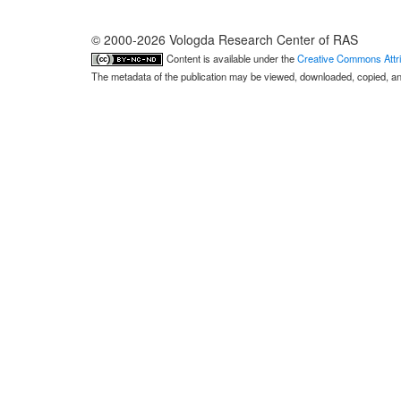
© 2000-2026 Vologda Research Center of RAS
Content is available under the
Creative Commons Attri
The metadata of the publication may be viewed, downloaded, copied, and