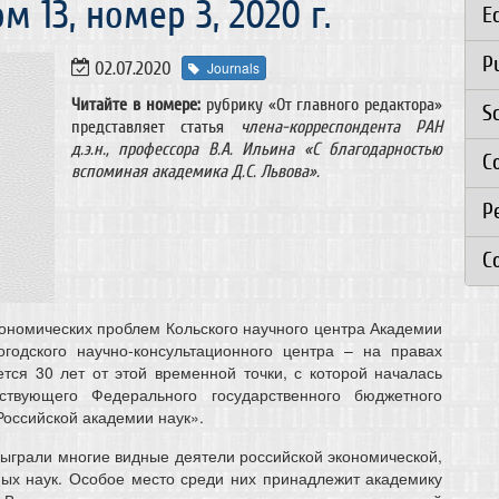
 13, номер 3, 2020 г.
E
P
02.07.2020
Journals
Читайте в номере:
рубрику «От главного редактора»
S
представляет статья
члена-корреспондента РАН
д.э.н., профессора В.А. Ильина «С благодарностью
C
вспоминая академика Д.С. Львова».
Р
C
кономических проблем Кольского научного центра Академии
одского научно-консультационного центра – на правах
ется 30 лет от этой временной точки, с которой началась
твующего Федерального государственного бюджетного
Российской академии наук».
ыграли многие видные деятели российской экономической,
ных наук. Особое место среди них принадлежит академику