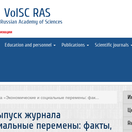
l
VolSC RAS
 Russian Academy of Sciences
низации
Education and personnel
Publications
Scientific journals
И
а «Экономические и социальные перемены: фак...
Ц
ыпуск журнала
иальные перемены: факты,
R