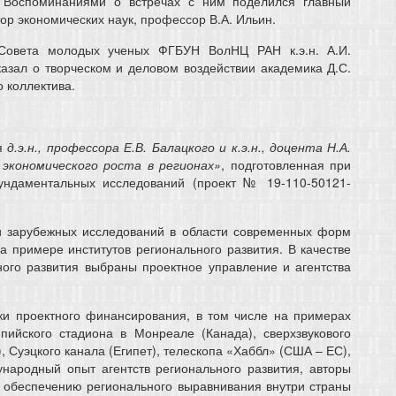
. Воспоминаниями о встречах с ним поделился главный
ор экономических наук, профессор В.А. Ильин.
Совета молодых ученых ФГБУН ВолНЦ РАН к.э.н. А.И.
азал о творческом и деловом воздействии академика Д.С.
 коллектива.
ья
д.э.н., профессора Е.В. Балацкого и к.э.н., доцента Н.А.
экономического роста в регионах»
, подготовленная при
ндаментальных исследований (проект № 19-110-50121-
 и зарубежных исследований в области современных форм
а примере институтов регионального развития. В качестве
ного развития выбраны проектное управление и агентства
ки проектного финансирования, в том числе на примерах
пийского стадиона в Монреале (Канада), сверхзвукового
 Суэцкого канала (Египет), телескопа «Хаббл» (США – ЕС),
народный опыт агентств регионального развития, авторы
о обеспечению регионального выравнивания внутри страны