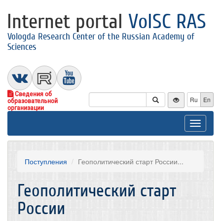
Internet portal
VolSC RAS
Vologda Research Center of the Russian Academy of
Sciences
Сведения об
Ru
En
образовательной
организации
Toggle
navigat
Поступления
Геополитический старт России...
Геополитический старт
России