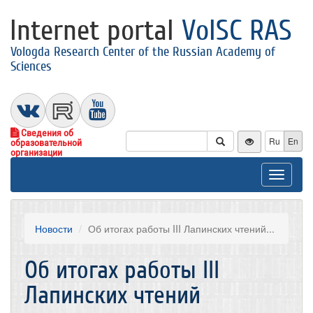
Internet portal
VolSC RAS
Vologda Research Center of the Russian Academy of
Sciences
Сведения об
Ru
En
образовательной
организации
Toggle
navigat
Новости
Об итогах работы III Лапинских чтений...
Об итогах работы III
Лапинских чтений