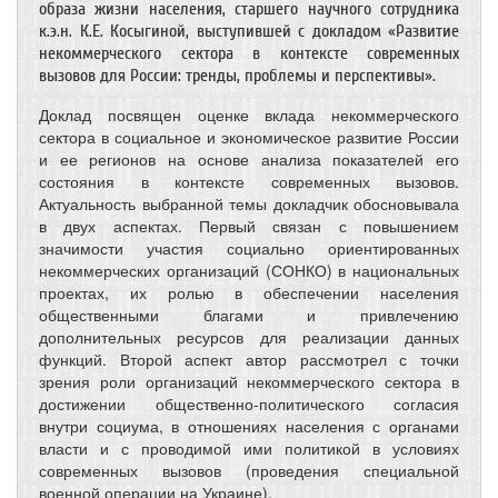
образа жизни населения, старшего научного сотрудника
к.э.н. К.Е. Косыгиной, выступившей с докладом «Развитие
некоммерческого сектора в контексте современных
вызовов для России: тренды, проблемы и перспективы».
Доклад посвящен оценке вклада некоммерческого
сектора в социальное и экономическое развитие России
и ее регионов на основе анализа показателей его
состояния в контексте современных вызовов.
Актуальность выбранной темы докладчик обосновывала
в двух аспектах. Первый связан с повышением
значимости участия социально ориентированных
некоммерческих организаций (СОНКО) в национальных
проектах, их ролью в обеспечении населения
общественными благами и привлечению
дополнительных ресурсов для реализации данных
функций. Второй аспект автор рассмотрел с точки
зрения роли организаций некоммерческого сектора в
достижении общественно-политического согласия
внутри социума, в отношениях населения с органами
власти и с проводимой ими политикой в условиях
современных вызовов (проведения специальной
военной операции на Украине).