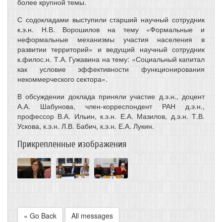
более крупной темы.
С содокладами выступили старший научный сотрудник
к.э.н. Н.В. Ворошилов на тему «Формальные и
неформальные механизмы участия населения в
развитии территорий» и ведущий научный сотрудник
к.филос.н. Т.А. Гужавина на тему: «Социальный капитал
как условие эффективности функционирования
некоммерческого сектора».
В обсуждении доклада приняли участие д.э.н., доцент
А.А. Шабунова, член-корреспондент РАН д.э.н.,
профессор В.А. Ильин, к.э.н. Е.А. Мазилов, д.э.н. Т.В.
Ускова, к.э.н. Л.В. Бабич, к.э.н. Е.А. Лукин.
Прикрепленные изображения
« Go Back
All messages