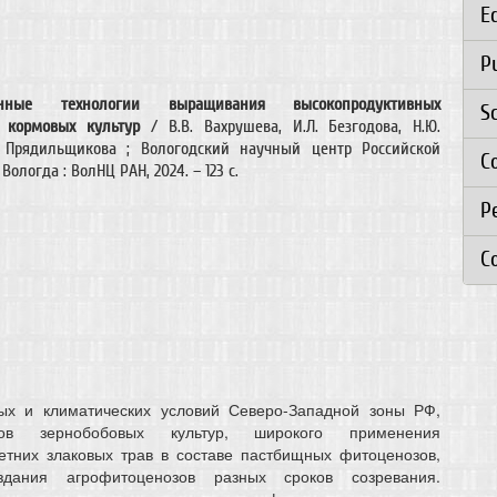
E
P
ванные технологии выращивания высокопродуктивных
S
в кормовых культур
/ В.В. Вахрушева, И.Л. Безгодова, Н.Ю.
. Прядильщикова ; Вологодский научный центр Российской
C
Вологда : ВолНЦ РАН, 2024. – 123 с.
Р
C
ых и климатических условий Северо-Западной зоны РФ,
ов зернобобовых культур, широкого применения
етних злаковых трав в составе пастбищных фитоценозов,
здания агрофитоценозов разных сроков созревания.