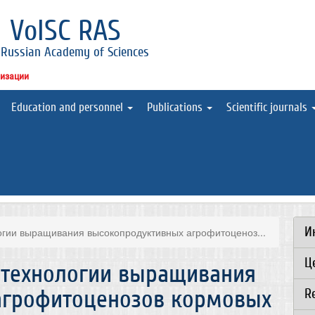
l
VolSC RAS
 Russian Academy of Sciences
низации
Education and personnel
Publications
Scientific journals
И
гии выращивания высокопродуктивных агрофитоценоз...
Ц
 технологии выращивания
агрофитоценозов кормовых
R