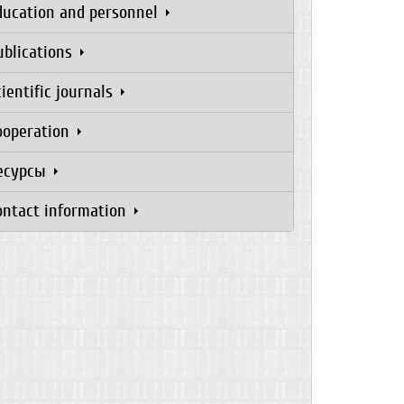
ducation and personnel
ublications
cientific journals
ooperation
есурсы
ontact information