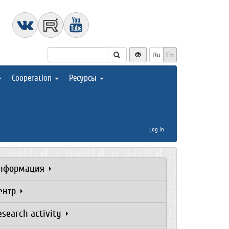
Ru
En
Cooperation
Ресурсы
Log in
нформация
ентр
esearch activity