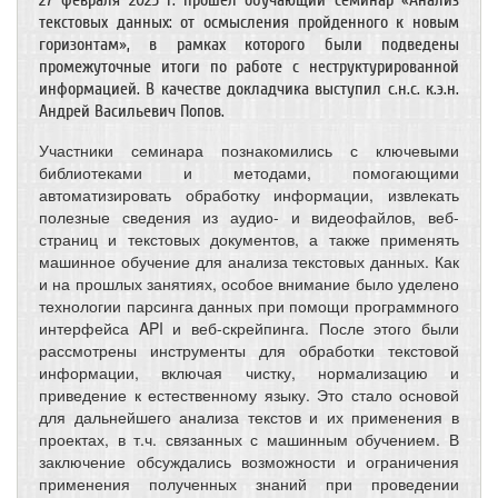
27 февраля 2025 г. прошел обучающий семинар «Анализ
текстовых данных: от осмысления пройденного к новым
горизонтам», в рамках которого были подведены
промежуточные итоги по работе с неструктурированной
информацией. В качестве докладчика выступил с.н.с. к.э.н.
Андрей Васильевич Попов.
Участники семинара познакомились с ключевыми
библиотеками и методами, помогающими
автоматизировать обработку информации, извлекать
полезные сведения из аудио- и видеофайлов, веб-
страниц и текстовых документов, а также применять
машинное обучение для анализа текстовых данных. Как
и на прошлых занятиях, особое внимание было уделено
технологии парсинга данных при помощи программного
интерфейса API и веб-скрейпинга. После этого были
рассмотрены инструменты для обработки текстовой
информации, включая чистку, нормализацию и
приведение к естественному языку. Это стало основой
для дальнейшего анализа текстов и их применения в
проектах, в т.ч. связанных с машинным обучением. В
заключение обсуждались возможности и ограничения
применения полученных знаний при проведении