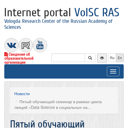
Internet portal
VolSC RAS
Vologda Research Center of the Russian Academy of
Sciences
Сведения об
Ru
En
образовательной
организации
Toggle
navigat
Новости
Пятый обучающий семинар в рамках цикла
лекций «Data Science в социальных на...
Пятый обучающий