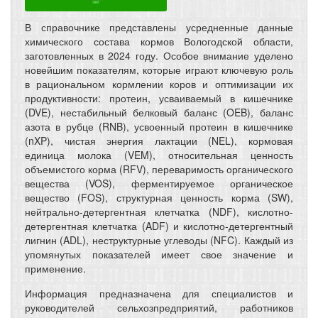
В справочнике представлены усредненные данные
химического состава кормов Вологодской области,
заготовленных в 2024 году. Особое внимание уделено
новейшим показателям, которые играют ключевую роль
в рациональном кормлении коров и оптимизации их
продуктивности: протеин, усваиваемый в кишечнике
(DVE), нестабильный белковый баланс (OEB), баланс
азота в рубце (RNB), усвоенный протеин в кишечнике
(nXP), чистая энергия лактации (NEL), кормовая
единица молока (VEM), относительная ценность
объемистого корма (RFV), переваримость органического
вещества (VOS), ферментируемое органическое
вещество (FOS), структурная ценность корма (SW),
нейтрально-детергентная клетчатка (NDF), кислотно-
детергентная клетчатка (ADF) и кислотно-детергентный
лигнин (ADL), неструктурные углеводы (NFC). Каждый из
упомянутых показателей имеет свое значение и
применение.
Информация предназначена для специалистов и
руководителей сельхозпредприятий, работников