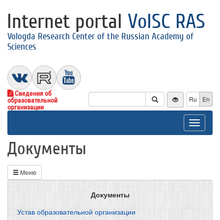
Internet portal
VolSC RAS
Vologda Research Center of the Russian Academy of
Sciences
Сведения об
Ru
En
образовательной
организации
Toggle
navigat
Документы
Меню
Документы
Устав образовательной организации