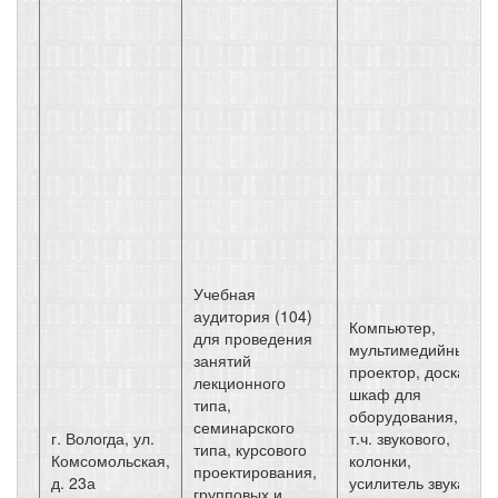
Учебная
аудитория (104)
Компьютер,
для проведения
мультимедийный
занятий
проектор, доска,
лекционного
шкаф для
типа,
оборудования, в
семинарского
г. Вологда, ул.
т.ч. звукового,
типа, курсового
Комсомольская,
колонки,
проектирования,
д. 23а
усилитель звука,
групповых и