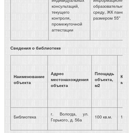
индивидуальных
информационно-
консультаций,
образовательную
текущего
среду, ЖК панель
контроля,
размером 55"
промежуточной
аттестации
Сведения о библиотеке
Адрес
Площадь
Наименование
Коли
местонахождения
объекта,
объекта
мест
объекта
м2
г. Вологда, ул.
Библиотека
100 кв.м.
10
Горького, д. 56а