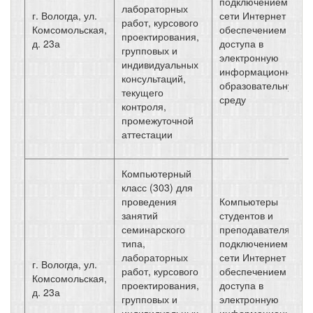
подключением к
лабораторных
г. Вологда, ул.
сети Интернет и
работ, курсового
Комсомольская,
обеспечением
проектирования,
д. 23а
доступа в
групповых и
электронную
индивидуальных
информационно-
консультаций,
образовательную
текущего
среду
контроля,
промежуточной
аттестации
Компьютерный
класс (303) для
проведения
Компьютеры
занятий
студентов и
семинарского
преподавателя с
типа,
подключением к
лабораторных
сети Интернет и
г. Вологда, ул.
работ, курсового
обеспечением
Комсомольская,
проектирования,
доступа в
д. 23а
групповых и
электронную