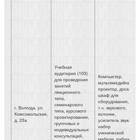
Учебная
аудитория (103)
Компьютер,
для проведения
мультимедийный
занятий
проектор, доска,
лекционного
шкаф для
типа,
оборудования, в
семинарского
г. Вологда, ул.
т.ч. звукового,
типа, курсового
Комсомольская,
колонки,
проектирования,
д. 23а
усилитель звука,
групповых и
набор
индивидуальных
ученической
консультаций,
мебели, рабочее