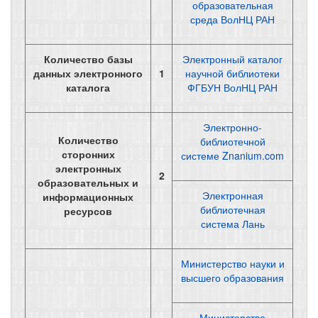
образовательная
среда ВолНЦ РАН
Количество базы
Электронный каталог
данных электронного
1
научной библиотеки
каталога
ФГБУН ВолНЦ РАН
Электронно-
Количество
библиотечной
сторонних
системе Znanium.com
электронных
2
образовательных и
Электронная
информационных
библиотечная
ресурсов
система Лань
Министерство науки и
высшего образования
Министерство