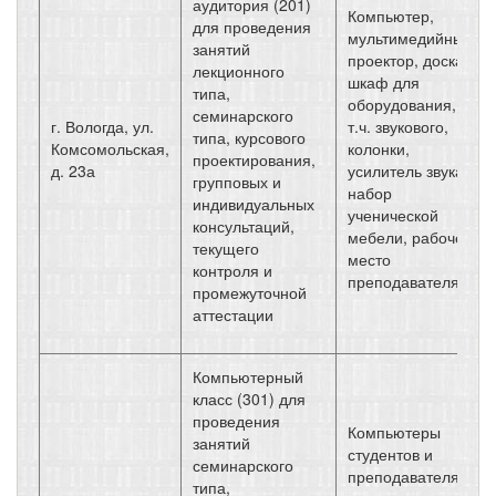
аудитория (201)
Компьютер,
для проведения
мультимедийный
занятий
проектор, доска,
лекционного
шкаф для
типа,
оборудования, в
семинарского
г. Вологда, ул.
т.ч. звукового,
типа, курсового
Комсомольская,
колонки,
проектирования,
д. 23а
усилитель звука,
групповых и
набор
индивидуальных
ученической
консультаций,
мебели, рабочее
текущего
место
контроля и
преподавателя
промежуточной
аттестации
Компьютерный
класс (301) для
проведения
Компьютеры
занятий
студентов и
семинарского
преподавателя с
типа,