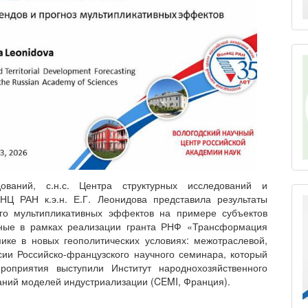
ований, с.н.с. Центра структурных исследований и
НЦ РАН к.э.н. Е.Г. Леонидова представила результаты
его мультипликативных эффектов на примере субъектов
нные в рамках реализации гранта РНФ «Трансформация
ике в новых геополитических условиях: межотраслевой,
сии Российско-французского научного семинара, который
оприятия выступили Институт народнохозяйственного
аний моделей индустриализации (CEMI, Франция).