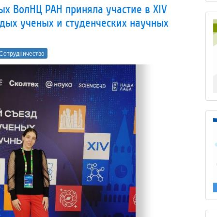
х ВолНЦ РАН приняла участие в XIV
одых ученых и студенческих научных
Сотрудничество