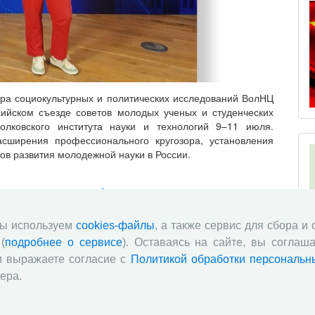
тра социокультурных и политических исследований ВолНЦ
сийском съезде советов молодых ученых и студенческих
лковского института науки и технологий 9–11 июля.
сширения профессионального кругозора, установления
ов развития молодежной науки в России.
ые перемены: факты, тенденции,
ок: результаты опроса 2025 года
мы используем
cookies-файлы
, а также сервис для сбора и
(
подробнее о сервисе
). Оставаясь на сайте, вы соглаша
и выражаете согласие с
Политикой обработки персональн
ера.