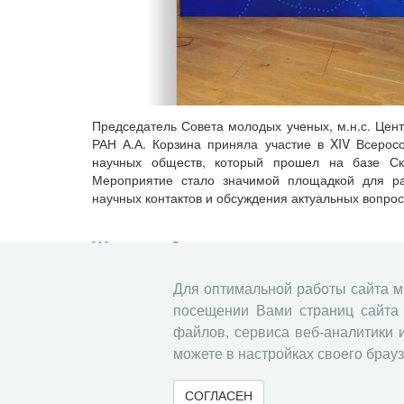
Председатель Совета молодых ученых, м.н.с. Цен
РАН А.А. Корзина приняла участие в XIV Всерос
научных обществ, который прошел на базе Ско
Мероприятие стало значимой площадкой для ра
научных контактов и обсуждения актуальных вопрос
Журнал «Экономические и социальн
прогноз» в зеркале экспертных оцен
Для оптимальной работы сайта 
10.07.2026
Научные журналы
Опрос
посещении Вами страниц сайта 
файлов, сервиса веб-аналитики 
можете в настройках своего брауз
СОГЛАСЕН