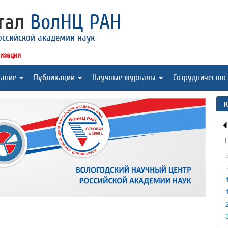
ртал
ВолНЦ РАН
оссийской академии наук
низации
вание
Публикации
Научные журналы
Сотрудничество