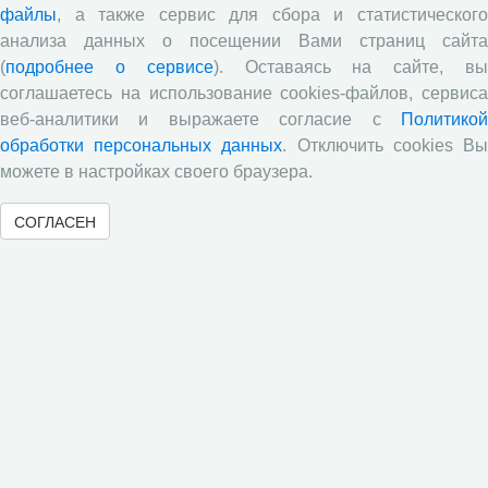
файлы
, а также сервис для сбора и статистического
Объявления
анализа данных о посещении Вами страниц сайта
(
подробнее о сервисе
). Оставаясь на сайте, в
Ежегодная научно-практическая конференция
соглашаетесь на использование cookies-файлов, сервиса
«Молодые ученые – экономике региона»
веб-аналитики и выражаете согласие с
Политикой
​Научный семинар
обработки персональных данных
. Отключить cookies В
можете в настройках своего браузера.
​Научный семинар
Научный семинар
СОГЛАСЕН
​Научный семинар
Все сообщения »
Новости
Вышел новый выпуск информационно-
аналитического бюллетеня «Эффективность
государственного управления в оценках
населения», посвященный результатам