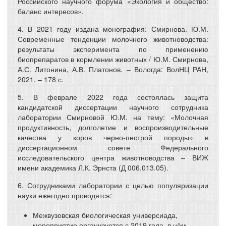
Российского научного форума «Экология и общество:
баланс интересов».
4. В 2021 году издана монография: Смирнова. Ю.М.
Современные тенденции молочного животноводства:
результаты эксперимента по применению
биопрепаратов в кормлении животных /
Ю.М. Смирнова,
А.С. Литонина, А.В. Платонов. – Вологда: ВолНЦ РАН,
2021. – 178 с.
5. В феврале 2022 года состоялась защита
кандидатской диссертации научного сотрудника
лаборатории Смирновой Ю.М. на тему: «Молочная
продуктивность, долголетие и воспроизводительные
качества у коров черно-пестрой породы» в
диссертационном совете Федерального
исследовательского центра животноводства – ВИЖ
имени академика Л.К. Эрнста (Д 006.013.05).
6. Сотрудниками лаборатории с целью популяризации
науки ежегодно проводятся:
Межвузовская биологическая универсиада,
мероприятие организуется с 2019 года, в нём