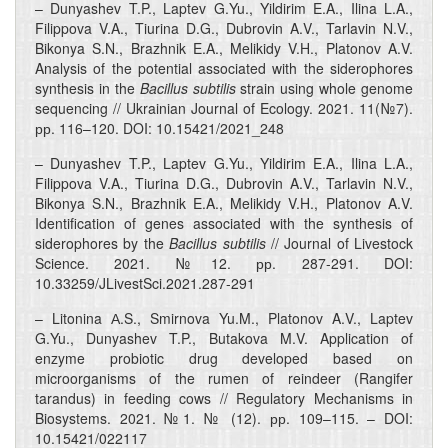
– Dunyashev T.P., Laptev G.Yu., Yildirim E.A., Ilina L.A.,
Filippova V.A., Tiurina D.G., Dubrovin A.V., Tarlavin N.V.,
Bikonya S.N., Brazhnik E.A., Melikidy V.H., Platonov A.V.
Analysis of the potential associated with the siderophores
synthesis in the
Bacillus subtilis
strain using whole genome
sequencing // Ukrainian Journal of Ecology. 2021. 11(№7).
рр. 116–120. DOI: 10.15421/2021_248
– Dunyashev T.P., Laptev G.Yu., Yildirim E.A., Ilina L.A.,
Filippova V.A., Tiurina D.G., Dubrovin A.V., Tarlavin N.V.,
Bikonya S.N., Brazhnik E.A., Melikidy V.H., Platonov A.V.
Identification of genes associated with the synthesis of
siderophores by the
Bacillus subtilis
// Journal of Livestock
Science. 2021. №12. рр. 287-291. DOI:
10.33259/JLivestSci.2021.287-291
– Litonina А.S., Smirnova Yu.M., Platonov A.V., Laptev
G.Yu., Dunyashev T.P., Butakova M.V. Application of
enzyme probiotic drug developed based on
microorganisms of the rumen of reindeer (Rangifer
tarandus) in feeding cows // Regulatory Mechanisms in
Biosystems. 2021. №1. № (12). рр. 109–115. – DOI:
10.15421/022117