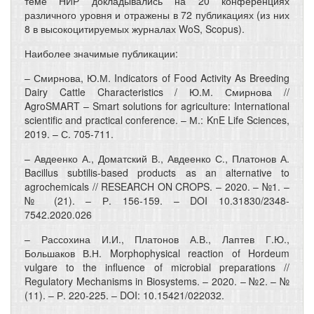
теме НИР докладывались на 20 конференциях
различного уровня и отражены в 72 публикациях (из них
8 в высокоцитируемых журналах WoS, Scopus).
Наиболее значимые публикации:
– Смирнова, Ю.М. Indicators of Food Activity As Breeding
Dairy Cattle Characteristics / Ю.М. Смирнова //
AgroSMART – Smart solutions for agriculture: International
scientific and practical conference. – М.: KnE Life Sciences,
2019. – С. 705-711.
– Авдеенко А., Доматский В., Авдеенко С., Платонов А.
Bacillus subtilis-based products as an alternative to
agrochemicals // RESEARCH ON CROPS. – 2020. – №1. –
№ (21). – Р. 156-159. – DOI 10.31830/2348-
7542.2020.026
– Рассохина И.И., Платонов А.В., Лаптев Г.Ю.,
Большаков В.Н. Morphophysical reaction of Hordeum
vulgare to the influence of microbial preparations //
Regulatory Mechanisms in Biosystems. – 2020. – №2. – №
(11). – Р. 220-225. – DOI: 10.15421/022032.