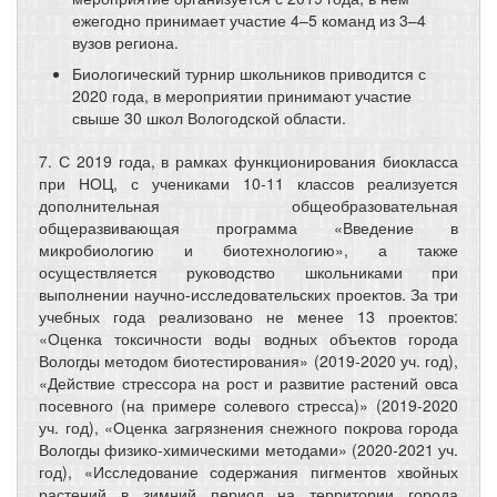
ежегодно принимает участие 4–5 команд из 3–4
вузов региона.
Биологический турнир школьников приводится с
2020 года, в мероприятии принимают участие
свыше 30 школ Вологодской области.
7. С 2019 года, в рамках функционирования биокласса
при НОЦ, с учениками 10-11 классов реализуется
дополнительная общеобразовательная
общеразвивающая программа «Введение в
микробиологию и биотехнологию», а также
осуществляется руководство школьниками при
выполнении научно-исследовательских проектов. За три
учебных года реализовано не менее 13 проектов:
«Оценка токсичности воды водных объектов города
Вологды методом биотестирования» (2019-2020 уч. год),
«Действие стрессора на рост и развитие растений овса
посевного (на примере солевого стресса)» (2019-2020
уч. год), «Оценка загрязнения снежного покрова города
Вологды физико-химическими методами» (2020-2021 уч.
год), «Исследование содержания пигментов хвойных
растений в зимний период на территории города