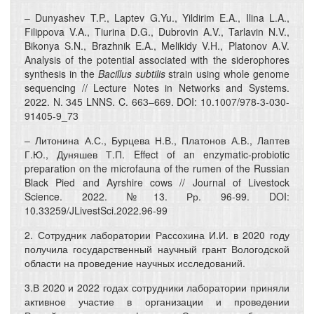
– Dunyashev T.P., Laptev G.Yu., Yildirim E.A., Ilina L.A.,
Filippova V.A., Tiurina D.G., Dubrovin A.V., Tarlavin N.V.,
Bikonya S.N., Brazhnik E.A., Melikidy V.H., Platonov A.V.
Analysis of the potential associated with the siderophores
synthesis in the
Bacillus subtilis
strain using whole genome
sequencing // Lecture Notes in Networks and Systems.
2022. N. 345 LNNS. C. 663–669. DOI: 10.1007/978-3-030-
91405-9_73
– Литонина А.С., Бурцева Н.В., Платонов А.В., Лаптев
Г.Ю., Дуняшев Т.П. Effect of an enzymatic-probiotic
preparation on the microfauna of the rumen of the Russian
Black Pied and Ayrshire cows // Journal of Livestock
Science. 2022. №13. Рр. 96-99. DOI:
10.33259/JLivestSci.2022.96-99
2. Сотрудник лаборатории Рассохина И.И. в 2020 году
получила государственный научный грант Вологодской
области на проведение научных исследований.
3.В 2020 и 2022 годах сотрудники лаборатории приняли
активное участие в организации и проведении