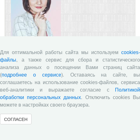
Для оптимальной работы сайта мы используем
cookies-
18.12.2020
Диссертанты
файлы
, а также сервис для сбора и статистического
17 декабря 2020 г. в диссертационном совете
анализа данных о посещении Вами страниц сайта
МГУ.08.08 в Московском государственном
(
подробнее о сервисе
). Оставаясь на сайте, в
университете имени М.В. Ломоносова успешно
соглашаетесь на использование cookies-файлов, сервиса
защитила диссертацию на соискание ученой степени
кандидата экономических наук по специальности
веб-аналитики и выражаете согласие с
Политикой
08.00.05 «Экономика и управление народным
обработки персональных данных
. Отключить cookies В
хозяйством (региональная экономика)» научный
можете в настройках своего браузера.
сотрудник ФГБУН ВолНЦ РАН
Екатерина Георгиевна
Леонидова
.
СОГЛАСЕН