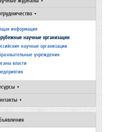
аучные журналы
отрудничество
бщая информация
арубежные научные организации
оссийские научные организации
бразовательные учреждения
рганы власти
редприятия
есурсы
онтакты
бъявления