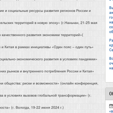
В
ие и социальные ресурсы развития регионов России и
а
г
н
сельских территорий в новую эпоху» (г.Наньчан, 21-25 мая
с
об
р качественного развития экономики территорий»(
Р
к
 и Китая в рамках инициативы «Один пояс – один путь»
С
В
социально-экономического развития в условиях пандемии»
о
на
них рынков и внутреннего потребления России и Китая»
ни общества: риски и возможности» (онлайн конференция,
О
а в условиях вызовов глобальной трансформации» (г.
та» (г. Вологда, 19-22 июня 2024 г.)
«