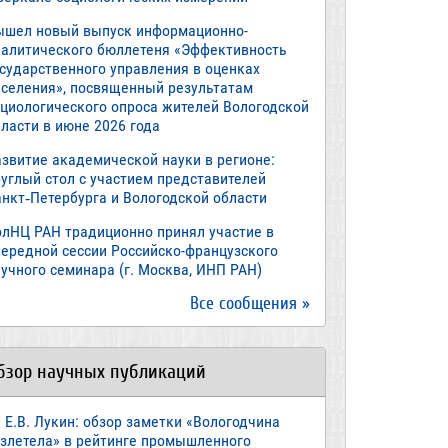
ышел новый выпуск информационно-
налитического бюллетеня «Эффективность
осударственного управления в оценках
аселения», посвященный результатам
оциологического опроса жителей Вологодской
ласти в июне 2026 года
азвитие академической науки в регионе:
руглый стол с участием представителей
анкт‑Петербурга и Вологодской области
олНЦ РАН традиционно принял участие в
чередной сессии Российско-французского
учного семинара (г. Москва, ИНП РАН)
Все сообщения »
бзор научных публикаций
Е.В. Лукин: обзор заметки «Вологодчина
взлетела» в рейтинге промышленного