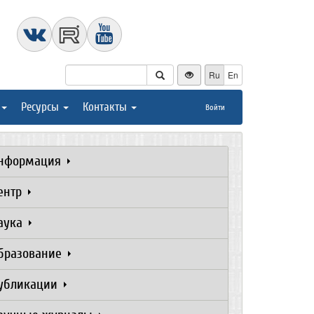
Ru
En
Ресурсы
Контакты
Войти
нформация
ентр
аука
бразование
убликации