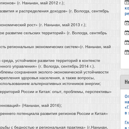
онов» (г. Наньчан, май 2012 г.);
к
звития и распределения доходов» (г. Вологда, сентябрь
р
номический рост» (г. Наньчан, май 2013 г.);
е развитие сельских территорий» (г. Вологда, сентябрь
сть региональных экономических систем»(г. Наньчан, май
среда, устойчивое развитие территорий в контексте
ого управления» (г. Вологда, сентябрь 2014 г.).
блемы сохранения эколого-экономической устойчивости
укрепления здоровья населения, а также вопросы,
Н
спользованием альтернативных источников энергии;
рриторий России и Китая: опыт, проблемы, перспективы»
О
н
нноваций» (Наньчан, май 2016);
«
в
еннего потенциала развития регионов России и Китая»
Г
рьбы с бедностью и региональная практика» (г.Наньчан,
в