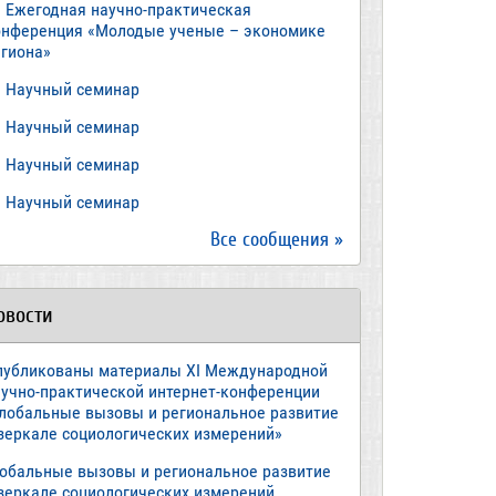
Ежегодная научно-практическая
онференция «Молодые ученые – экономике
егиона»
​Научный семинар
​Научный семинар
Научный семинар
​Научный семинар
Все сообщения »
овости
публикованы материалы XI Международной
аучно-практической интернет-конференции
Глобальные вызовы и региональное развитие
 зеркале социологических измерений»
лобальные вызовы и региональное развитие
 зеркале социологических измерений