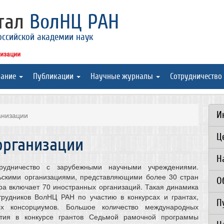
ртал
ВолНЦ РАН
оссийской академии наук
низации
вание
Публикации
Научные журналы
Сотрудничество
И
анизации
Ц
организации
Н
удничество с зарубежными научными учреждениями.
льскими организациями, представляющими более 30 стран
О
ра включает 70 иностранных организаций. Такая динамика
трудников ВолНЦ РАН по участию в конкурсах и грантах,
П
х консорциумов. Большое количество международных
тия в конкурсе грантов Седьмой рамочной программы