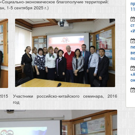
Социально-экономическое благополучие территорий:
пр
н, 1-5 сентября 2025 г.)
11
ст
«И
п
в
по
«
он
2015
Участники российско-китайского семинара, 2016
год