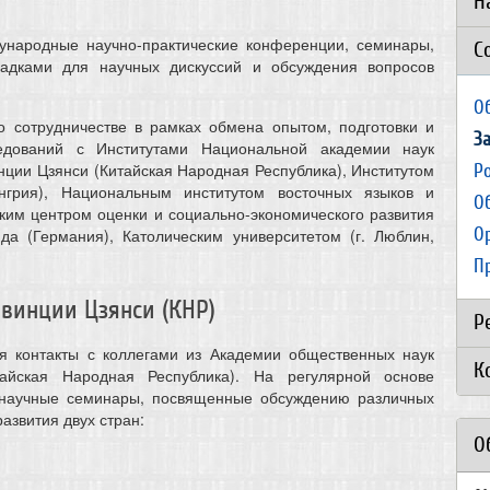
Н
ународные научно-практические конференции, семинары,
С
адками для научных дискуссий и обсуждения вопросов
О
 сотрудничестве в рамках обмена опытом, подготовки и
З
едований с Институтами Национальной академии наук
ции Цзянси (Китайская Народная Республика), Институтом
Р
нгрия), Национальным институтом восточных языков и
О
ским центром оценки и социально-экономического развития
О
да (Германия), Католическим университетом (г. Люблин,
П
винции Цзянси (КНР)
Р
я контакты с коллегами из Академии общественных наук
К
айская Народная Республика). На регулярной основе
 научные семинары, посвященные обсуждению различных
азвития двух стран:
О