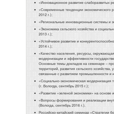
«Инновационное развитие слаборазвитых реги
«Современные тенденции экономического ра
2012 г.);
«Региональные инновационные системы и эко
«Экономика сельского хозяйства и социально
2013 г.);
«Устойчивое развитие и конкурентоспособно
2014 г.);
«Качество населения, ресурсы, окружающая 
модернизации и эффективности государственн
Основные темы докладов на семинаре – про
территорий, развития сельского хозяйства, 
связанные с развитием промышленности и и
«Социально-экономическая модернизация те
(г. Вологда, сентябрь 2015 г.);
«Развитие «зеленой экономики» на основе и
«Вопросы формирования и реализации внутр
(Вологда, сентябрь 2016 г.).
Российско-китайский семинар «Стратегии бо