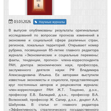
03.03.2026
Научные журналы
В выпуске опубликованы результаты оригинальных
исследований по вопросам прогноза изменений в
экономике и социальной сфере различных стран,
регионов, локальных территорий. Открывают номер
рубрика, посвященная 85-летию главного редактора
журнала «Экономические и социальные перемены:
факты, тенденции, прогноз» члена-корреспондента
РАН, доктора экономических наук, профессора,
заслуженного деятеля науки РФ Владимира
Александровича Ильина. Ее авторами выступили
известные экономисты и социологи, представляющие
круг постоянных авторов и рецензентов журнала:
член-корреспондент РАН Ж.Т. Тощенко, д.э.н.,
профессор Е.В. Балацкий, д.э.н., профессор В.А.
Волконский, профессор Ж. Сапир, д.э.н., доцент А.А.
Шабунова. В статье от главного редактора
«Эффективность стратегического государственного