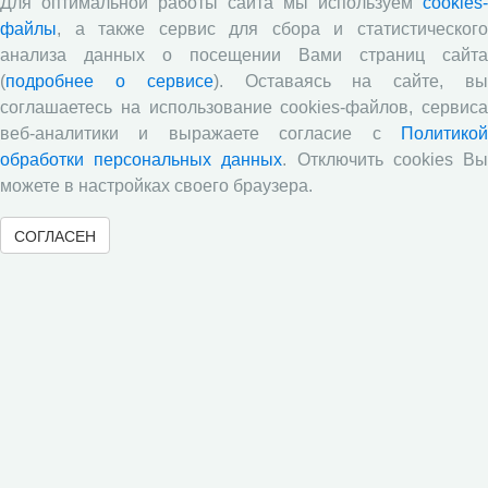
Для оптимальной работы сайта мы используем
cookies-
затрагивающие вопросы экономики территорий,
файлы
, а также сервис для сбора и статистического
развития территориальных систем, образования и
анализа данных о посещении Вами страниц сайта
подготовки кадров в регионе. Внимание ученых
сосредоточено на оценке трудового потенциала
(
подробнее о сервисе
). Оставаясь на сайте, в
сельского хозяйства Вологодской области,
соглашаетесь на использование cookies-файлов, сервиса
технологического предпринимательства,
веб-аналитики и выражаете согласие с
Политикой
трансформации региональных бюджетов сферы
обработки персональных данных
. Отключить cookies В
культуры, состояния городской среды крупных городов
можете в настройках своего браузера.
Вологодской области, анализе обеспеченности
региона ИТ-кадрами.
СОГЛАСЕН
Опубликован новый выпуск журнала
«Социальное пространство» (Том 11, №
4, 2025 г.)