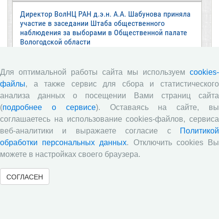
Директор ВолНЦ РАН д.э.н. А.А. Шабунова приняла
участие в заседании Штаба общественного
наблюдения за выборами в Общественной палате
Вологодской области
Опубликованы материалы X юбилейной
Всероссийской научно-практической конференции с
Для оптимальной работы сайта мы используем
cookies-
международным участием «Стратегия и тактика
файлы
, а также сервис для сбора и статистического
реализации социально-экономических реформ:
национальные приоритеты и проекты»,
анализа данных о посещении Вами страниц сайта
приуроченной к 35-летию Центра
(
подробнее о сервисе
). Оставаясь на сайте, в
соглашаетесь на использование cookies-файлов, сервиса
Стратегия и тактика реализации социально-
экономических реформ: национальные приоритеты
веб-аналитики и выражаете согласие с
Политикой
и проекты
обработки персональных данных
. Отключить cookies В
можете в настройках своего браузера.
Опубликованы материалы XI Международной
научно-практической интернет-конференции
«Глобальные вызовы и региональное развитие в
СОГЛАСЕН
зеркале социологических измерений»
Глобальные вызовы и региональное развитие в
зеркале социологических измерений