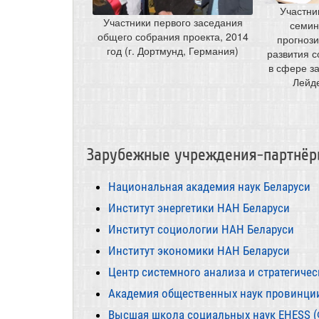
Участни
Участники первого заседания
семин
общего собрания проекта, 2014
прогнози
год (г. Дортмунд, Германия)
развития 
в сфере зан
Лейд
Зарубежные учреждения-партнё
Национальная академия наук Беларуси
Институт энергетики НАН Беларуси
Институт социологии НАН Беларуси
Институт экономики НАН Беларуси
Центр системного анализа и стратегиче
Академия общественных наук провинции
Высшая школа социальных наук EHESS (