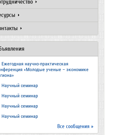
отрудничество
есурсы
онтакты
бъявления
Ежегодная научно-практическая
онференция «Молодые ученые – экономике
егиона»
​Научный семинар
​Научный семинар
Научный семинар
​Научный семинар
Все сообщения »