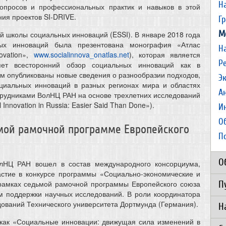
Н
опросов и профессиональных практик и навыков в этой
ия проектов SI-DRIVE.
Г
М
й школы социальных инноваций (ESSI). В январе 2018 года
ых инноваций была презентована монография «Атлас
Н
ovation»,
www.socialinnova_onatlas.net
), которая является
Р
яет всесторонний обзор социальных инноваций как в
ем опубликованы новые сведения о разнообразии подходов,
Э
оциальных инноваций в разных регионах мира и областях
А
отрудниками ВолНЦ РАН на основе трехлетних исследований
Innovation in Russia: Easier Said Than Done»).
И
О
мой рамочной программе Европейского
П
О
лНЦ РАН вошел в состав международного консорциума,
астие в конкурсе программы «Социально-экономические и
рамках седьмой рамочной программы Европейского союза
П
м поддержки научных исследований. В роли координатора
ований Технического университета Дортмунда (Германия).
Н
а как «Социальные инновации: движущая сила изменений в