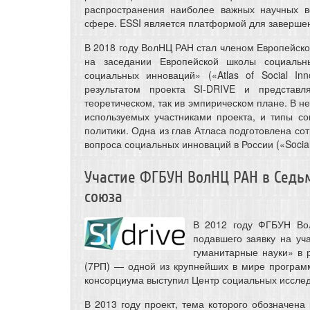
распространения наиболее важных научных в
сфере. ESSI является платформой для завершен
В 2018 году ВолНЦ РАН стал членом Европейско
на заседании Европейской школы социальн
социальных инноваций» («Atlas of Social Inn
результатом проекта SI-DRIVE и представл
теоретическом, так ив эмпирическом плане. В н
используемых участниками проекта, и типы с
политики. Одна из глав Атласа подготовлена с
вопроса социальных инноваций в России («Social 
Участие ФГБУН ВолНЦ РАН в Седь
союза
В 2012 году ФГБУН Во
подавшего заявку на уч
гуманитарные науки» в 
(7РП) — одной из крупнейших в мире програм
консорциума выступил Центр социальных исслед
В 2013 году проект, тема которого обозначен