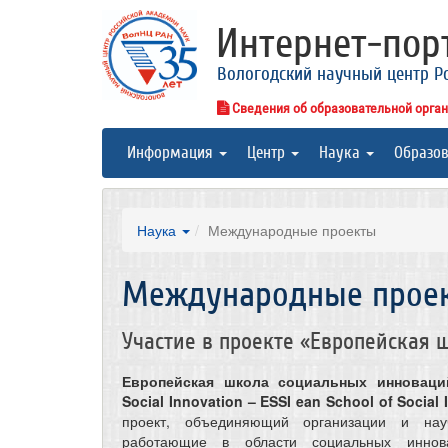
Интернет-по
Вологодский научный центр Р
Сведения об образовательной орга
Информация
Центр
Наука
Образо
Наука
Международные проекты
Международные прое
Участие в проекте «Европейская 
Европейская школа социальных инноваци
Social Innovation – ESSI ean School of Social 
проект, объединяющий организации и нау
работающие в области социальных инно