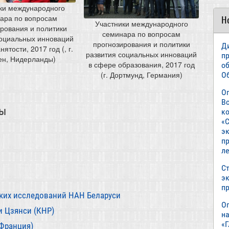
ки международного
ара по вопросам
Н
Участники международного
рования и политики
семинара по вопросам
социальных инноваций
прогнозирования и политики
Д
ятости, 2017 год (, г.
развития социальных инноваций
п
ен, Нидерланды)
в сфере образования, 2017 год
о
(г. Дортмунд, Германия)
О
О
В
ры
к
«С
э
пр
л
Ст
э
п
ских исследований НАН Беларуси
О
 Цзянси (КНР)
н
«
Франция)