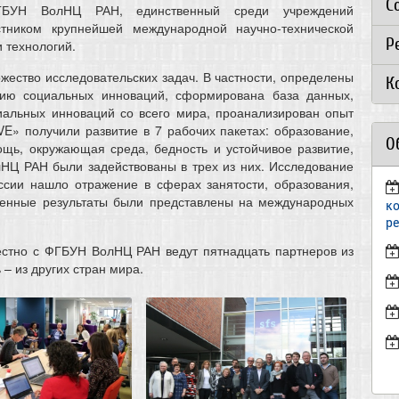
С
ФГБУН ВолНЦ РАН, единственный среди учреждений
тником крупнейшей международной научно-технической
Р
 технологий.
ество исследовательских задач. В частности, определены
К
ению социальных инноваций, сформирована база данных,
иальных инноваций со всего мира, проанализирован опыт
E» получили развитие в 7 рабочих пакетах: образование,
О
ощь, окружающая среда, бедность и устойчивое развитие,
лНЦ РАН были задействованы в трех из них. Исследование
ссии нашло отражение в сферах занятости, образования,
ченные результаты были представлены на международных
к
р
естно с ФГБУН ВолНЦ РАН ведут пятнадцать партнеров из
– из других стран мира.