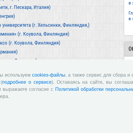
в
ети, г. Пескара, Италия)
Г
енгрия)
в
университета (г. Хельсинки, Финляндия,)
мения» (г. Коувола, Финляндия)
со (г. Коувола, Финляндия)
О
ермания)
Трнава, Словакия)
«
пр
мы используем
cookies-файлы
, а также сервис для сбора и
11
(
подробнее о сервисе
). Оставаясь на сайте, вы соглаша
и выражаете согласие с
Политикой обработки персональн
ст
ера.
«И
п
в
по