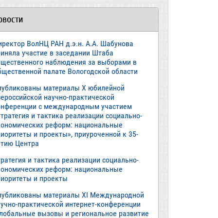
овости
иректор ВолНЦ РАН д.э.н. А.А. Шабунова
риняла участие в заседании Штаба
бщественного наблюдения за выборами в
бщественной палате Вологодской области
публикованы материалы X юбилейной
сероссийской научно-практической
онференции с международным участием
тратегия и тактика реализации социально-
кономических реформ: национальные
иоритеты и проекты», приуроченной к 35-
етию Центра
ратегия и тактика реализации социально-
кономических реформ: национальные
риоритеты и проекты
публикованы материалы XI Международной
аучно-практической интернет-конференции
Глобальные вызовы и региональное развитие