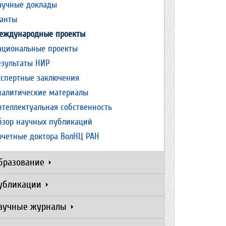
аучные доклады
ранты
еждународные проекты
ациональные проекты
езультаты НИР
кспертные заключения
налитические материалы
нтеллектуальная собственность
бзор научных публикаций
очетные доктора ВолНЦ РАН
бразование
убликации
аучные журналы