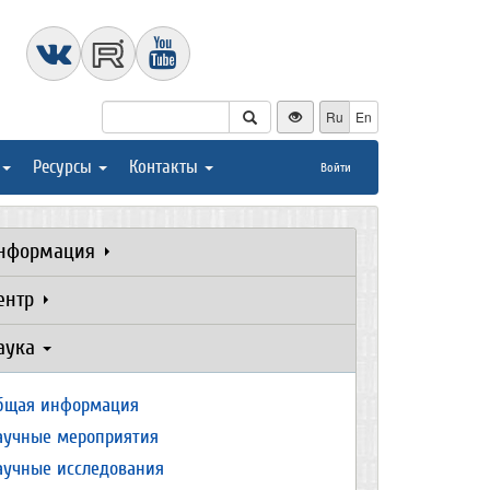
Ru
En
Ресурсы
Контакты
Войти
нформация
ентр
аука
бщая информация
аучные мероприятия
аучные исследования