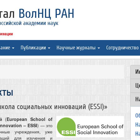
ртал
ВолНЦ РАН
оссийской академии наук
низации
вание
Публикации
Научные журналы
Сотрудничество
И
Ц
кты
Н
школа социальных инноваций (ESSI)»
О
й
(
European School of
Н
Innovation – ESSI
) — это
чные учреждения, уже
Н
ваций для изучения и