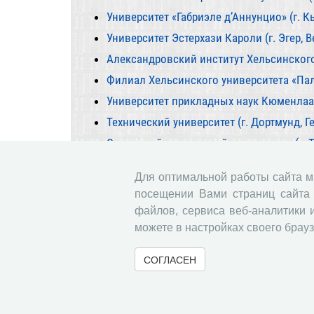
Университет «Габриэле д’Аннунцио» (г. Кь
Университет Эстерхази Кароли (г. Эгер, В
Александровский институт Хельсинского 
Филиал Хельсинского университета «Пал
Университет прикладных наук Кюменлаак
Технический университет (г. Дортмунд, Г
Словацкий технический университет (г. 
Для оптимальной работы сайта 
посещении Вами страниц сайта 
« Вернуться назад
файлов, сервиса веб-аналитики 
можете в настройках своего брауз
СОГЛАСЕН