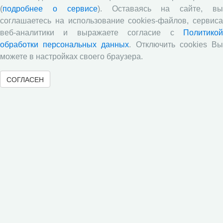
Центр
(
подробнее о сервисе
). Оставаясь на сайте, в
соглашаетесь на использование cookies-файлов, сервиса
Наука
веб-аналитики и выражаете согласие с
Политикой
обработки персональных данных
. Отключить cookies В
Образование
можете в настройках своего браузера.
Публикации
СОГЛАСЕН
Научные журналы
Сотрудничество
Ресурсы
Контакты
Объявления
Ежегодная научно-практическая конференция