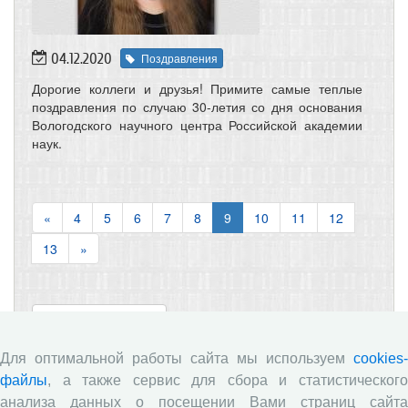
04.12.2020
Поздравления
Дорогие коллеги и друзья! Примите самые теплые
поздравления по случаю 30-летия со дня основания
Вологодского научного центра Российской академии
наук.
«
4
5
6
7
8
9
10
11
12
13
»
« Вернуться назад
Для оптимальной работы сайта мы используем
cookies-
файлы
, а также сервис для сбора и статистического
Информация
анализа данных о посещении Вами страниц сайта