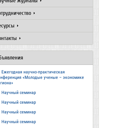
аучные журналы
отрудничество
есурсы
онтакты
бъявления
Ежегодная научно-практическая
онференция «Молодые ученые – экономике
егиона»
​Научный семинар
​Научный семинар
Научный семинар
​Научный семинар