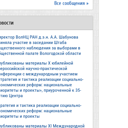
Все сообщения »
овости
иректор ВолНЦ РАН д.э.н. А.А. Шабунова
риняла участие в заседании Штаба
бщественного наблюдения за выборами в
бщественной палате Вологодской области
публикованы материалы X юбилейной
сероссийской научно-практической
онференции с международным участием
тратегия и тактика реализации социально-
кономических реформ: национальные
иоритеты и проекты», приуроченной к 35-
етию Центра
ратегия и тактика реализации социально-
кономических реформ: национальные
риоритеты и проекты
публикованы материалы XI Международной