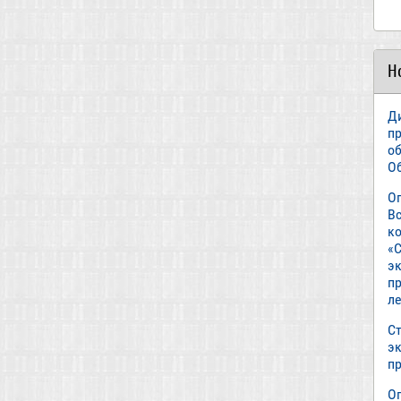
Н
Д
п
о
О
О
В
к
«С
э
пр
л
Ст
э
п
О