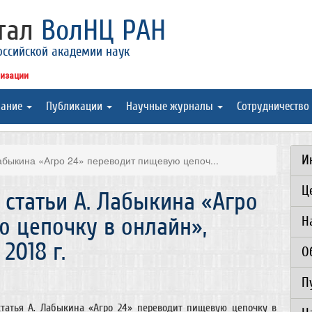
ртал
ВолНЦ РАН
оссийской академии наук
низации
вание
Публикации
Научные журналы
Сотрудничество
И
Лабыкина «Агро 24» переводит пищевую цепоч...
Ц
 статьи А. Лабыкина «Агро
ю цепочку в онлайн»,
Н
2018 г.
О
П
статья А. Лабыкина «Агро 24» переводит пищевую цепочку в