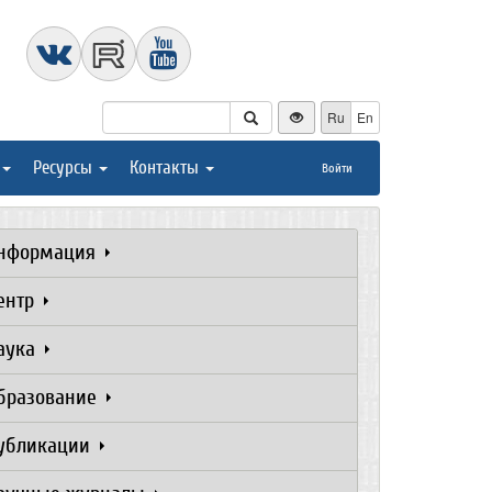
Ru
En
Ресурсы
Контакты
Войти
нформация
ентр
аука
бразование
убликации