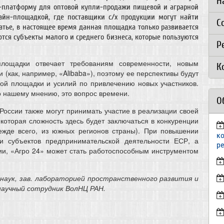
Н
н-платформу для оптовой купли-продажи пищевой и аграрной
айн-площадкой, где поставщики с/х продукции могут найти
С
татье, в настоящее время данная площадка только развивается
ются субъекты малого и среднего бизнеса, которые пользуются
Р
лощадки отвечает требованиям современности, новым
К
 (как, например, «Alibaba»), поэтому ее перспективы будут
ной площадки и усилий по привлечению новых участников.
по нашему мнению, это вопрос времени.
О
оссии также могут принимать участие в реализации своей
оторая сложность здесь будет заключаться в конкуренции
ежде всего, из южных регионов страны). При повышении
к
ти субъектов предпринимательской деятельности ЕСР, а
р
ии, «Агро 24» может стать работоспособным инструментом
. наук, зав. лабораторией пространственного развития и
научный сотрудник ВолНЦ РАН.