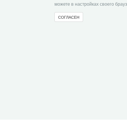
можете в настройках своего брауз
СОГЛАСЕН
© 2000-2026 Вологодский научный центр Российско
Контент доступен под лицензией
Creative Commons 
Метаданные издания можно просматривать, скачивать, копировать