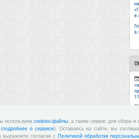
н
«
в
Г
в
О
«
пр
11
ст
«И
мы используем
cookies-файлы
, а также сервис для сбора и
(
подробнее о сервисе
). Оставаясь на сайте, вы соглаша
п
и выражаете согласие с
Политикой обработки персональн