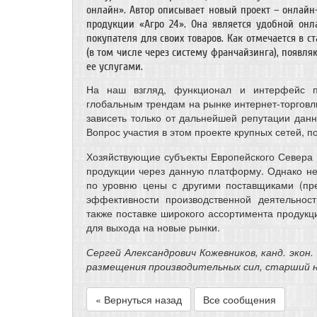
онлайн». Автор описывает новый проект – онлай
продукции «Агро 24». Она является удобной онл
покупателя для своих товаров. Как отмечается в с
(в том числе через систему франчайзинга), появля
ее услугами.
На наш взгляд, функционал и интерфейс п
глобальным трендам на рынке интернет-торговли
зависеть только от дальнейшей репутации дан
Вопрос участия в этом проекте крупных сетей, 
Хозяйствующие субъекты Европейского Севера Р
продукции через данную платформу. Однако нек
по уровню цены с другими поставщиками (пр
эффективности производственной деятельнос
также поставке широкого ассортимента продукц
для выхода на новые рынки.
Сергей Александрович Кожевников, канд. экон
размещения производительных сил, старший 
« Вернуться назад
Все сообщения