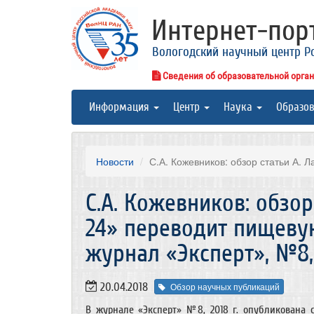
Интернет-по
Вологодский научный центр Р
Сведения об образовательной орга
Информация
Центр
Наука
Образо
Новости
С.А. Кожевников: обзор статьи А. 
С.А. Кожевников: обзор
24» переводит пищеву
журнал «Эксперт», №8, 
20.04.2018
Обзор научных публикаций
В журнале «Эксперт» №8, 2018 г. опубликована 