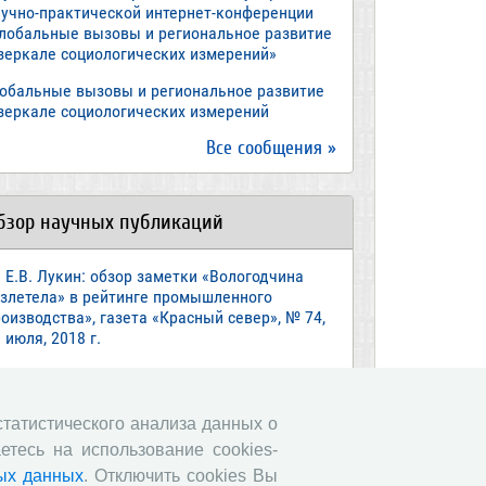
аучно-практической интернет-конференции
Глобальные вызовы и региональное развитие
 зеркале социологических измерений»
лобальные вызовы и региональное развитие
 зеркале социологических измерений
Все сообщения »
бзор научных публикаций
Е.В. Лукин: обзор заметки «Вологодчина
взлетела» в рейтинге промышленного
оизводства», газета «Красный север», № 74,
 июля, 2018 г.
Экспертное мнение А.И. Поваровой: обзор
атьи «Регионам хватит денег», газета
звестия», №88, 2018 г.
 статистического анализа данных о
етесь на использование cookies-
В.Н. Барсуков: обзор статьи «Повышение
енсионного возраста: позитивные эффекты и
ых данных
. Отключить cookies Вы