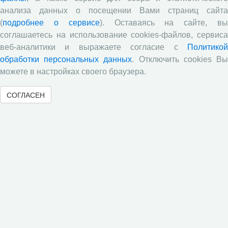
населения», посвященный результатам
анализа данных о посещении Вами страниц сайта
социологического опроса жителей Вологодской
(
подробнее о сервисе
). Оставаясь на сайте, в
области в июне 2026 года
соглашаетесь на использование cookies-файлов, сервиса
Развитие академической науки в регионе: круглый
веб-аналитики и выражаете согласие с
Политикой
стол с участием представителей Санкт‑Петербурга
обработки персональных данных
. Отключить cookies В
и Вологодской области
можете в настройках своего браузера.
ВолНЦ РАН традиционно принял участие в
очередной сессии Российско-французского
СОГЛАСЕН
научного семинара (г. Москва, ИНП РАН)
Все сообщения »
Обзор научных публикаций
Е.В. Лукин: обзор заметки «Вологодчина
«взлетела» в рейтинге промышленного
производства», газета «Красный север», № 74, 11
июля, 2018 г.
Экспертное мнение А.И. Поваровой: обзор