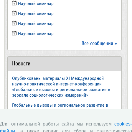
​Научный семинар
​Научный семинар
Научный семинар
​Научный семинар
Все сообщения »
Новости
Опубликованы материалы XI Международной
научно-практической интернет-конференции
«Глобальные вызовы и региональное развитие в
зеркале социологических измерений»
Глобальные вызовы и региональное развитие в
зеркале социологических измерений
Вышел новый выпуск информационно-
Для оптимальной работы сайта мы используем
cookies-
аналитического бюллетеня «Эффективность
файлы
, а также сервис для сбора и статистического
государственного управления в оценках