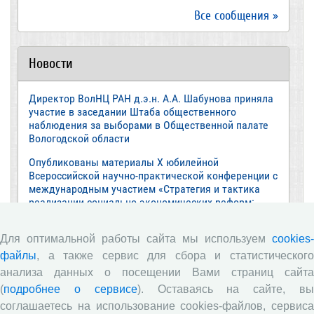
Все сообщения »
Новости
Директор ВолНЦ РАН д.э.н. А.А. Шабунова приняла
участие в заседании Штаба общественного
наблюдения за выборами в Общественной палате
Вологодской области
Опубликованы материалы X юбилейной
Всероссийской научно-практической конференции с
международным участием «Стратегия и тактика
реализации социально-экономических реформ:
национальные приоритеты и проекты»,
приуроченной к 35-летию Центра
Для оптимальной работы сайта мы используем
cookies-
Стратегия и тактика реализации социально-
файлы
, а также сервис для сбора и статистического
экономических реформ: национальные приоритеты
анализа данных о посещении Вами страниц сайта
и проекты
(
подробнее о сервисе
). Оставаясь на сайте, в
Опубликованы материалы XI Международной
соглашаетесь на использование cookies-файлов, сервиса