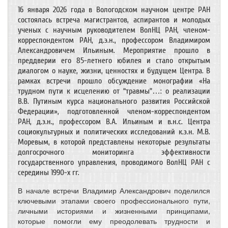
16 января 2026 года в Вологодском научном центре РАН
состоялась встреча магистрантов, аспирантов и молодых
ученых с научным руководителем ВолНЦ РАН, членом-
корреспондентом РАН, д.э.н., профессором Владимиром
Александровичем Ильиным. Мероприятие прошло в
преддверии его 85-летнего юбилея и стало открытым
диалогом о науке, жизни, ценностях и будущем Центра. В
рамках встречи прошло обсуждение монографии «На
трудном пути к исцелению от “травмы”…: о реализации
В.В. Путиным курса национального развития Российской
Федерации», подготовленной членом-корреспондентом
РАН, д.э.н., профессором В.А. Ильиным и в.н.с. Центра
социокультурных и политических исследований к.э.н. М.В.
Моревым, в которой представлены некоторые результаты
долгосрочного мониторинга эффективности
государственного управления, проводимого ВолНЦ РАН с
середины 1990-х гг.
В начале встречи Владимир Александрович поделился
ключевыми этапами своего профессионального пути,
личными историями и жизненными принципами,
которые помогли ему преодолевать трудности и