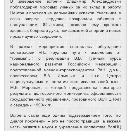
В завершение встречи Владимир Александрович
поблагодарил молодых ученых за их вклад в работу
Центра и пожелал им дальнейших успехов. Участники, в
свою очередь, сердечно поздравили юбиляра с
наступающим 85-летием, пожелав ему крепкого
здоровья, бодрости духа, неиссякаемой энергии и новых
ярких научных свершений.
В рамках мероприятия состоялось обсуждение
монографии «На трудном пути к исцелению от
“травмы”…: о реализации В.В. Путиным курса
национального развития Российской Федерации»,
подготовленной членом-корреспондентом РАН, д.э.н.,
профессором В.А. Ильиным и в.н.с. Центра
социокультурных и политических исследований к.э.н.
М.В. Моревым, в которой представлены некоторые
результаты долгосрочного мониторинга эффективности
государственного управления, проводимого ВолНЦ РАН
с середины 1990-х гг.
Встреча стала еще одним подтверждением того, что
диалог поколений – это не просто традиция, а важная
часть развития науки и укрепления коллектива ВолНЦ