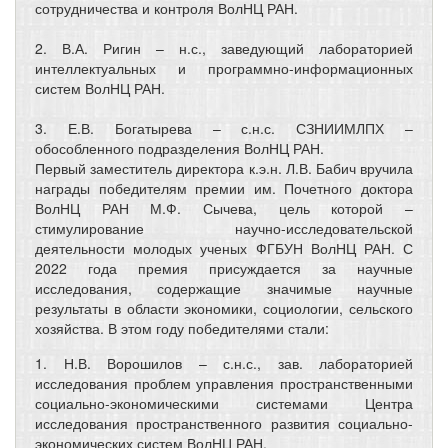
сотрудничества и контроля ВолНЦ РАН.
2. В.А. Ригин – н.с., заведующий лабораторией
интеллектуальных и программно-информационных
систем ВолНЦ РАН.
3. Е.В. Богатырева – с.н.с. СЗНИИМЛПХ –
обособленного подразделения ВолНЦ РАН.
Первый заместитель директора к.э.н. Л.В. Бабич вручила
награды победителям премии им. Почетного доктора
ВолНЦ РАН М.Ф. Сычева, цель которой –
стимулирование научно-исследовательской
деятельности молодых ученых ФГБУН ВолНЦ РАН. С
2022 года премия присуждается за научные
исследования, содержащие значимые научные
результаты в области экономики, социологии, сельского
хозяйства. В этом году победителями стали:
1. Н.В. Ворошилов – с.н.с., зав. лабораторией
исследования проблем управления пространственными
социально-экономическими системами Центра
исследования пространственного развития социально-
экономических систем ВолНЦ РАН.