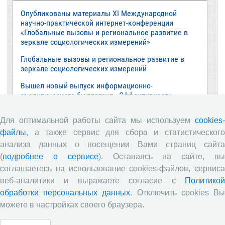
Опубликованы материалы XI Международной
научно-практической интернет-конференции
«Глобальные вызовы и региональное развитие в
зеркале социологических измерений»
Глобальные вызовы и региональное развитие в
зеркале социологических измерений
Вышел новый выпуск информационно-
аналитического бюллетеня «Эффективность
государственного управления в оценках
населения», посвященный результатам
Для оптимальной работы сайта мы используем
cookies-
социологического опроса жителей Вологодской
файлы
, а также сервис для сбора и статистического
области в июне 2026 года
анализа данных о посещении Вами страниц сайта
Развитие академической науки в регионе: круглый
(
подробнее о сервисе
). Оставаясь на сайте, в
стол с участием представителей Санкт‑Петербурга
соглашаетесь на использование cookies-файлов, сервиса
и Вологодской области
веб-аналитики и выражаете согласие с
Политикой
ВолНЦ РАН традиционно принял участие в
обработки персональных данных
. Отключить cookies В
очередной сессии Российско-французского
можете в настройках своего браузера.
научного семинара (г. Москва, ИНП РАН)
Все сообщения »