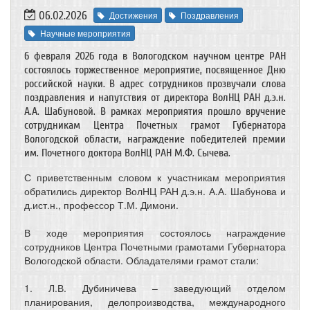
06.02.2026
Достижения
Поздравления
Научные мероприятия
6 февраля 2026 года в Вологодском научном центре РАН
состоялось торжественное мероприятие, посвященное Дню
российской науки. В адрес сотрудников прозвучали слова
поздравления и напутствия от директора ВолНЦ РАН д.э.н.
А.А. Шабуновой. В рамках мероприятия прошло вручение
сотрудникам Центра Почетных грамот Губернатора
Вологодской области, награждение победителей премии
им. Почетного доктора ВолНЦ РАН М.Ф. Сычева.
С приветственным словом к участникам мероприятия
обратились директор ВолНЦ РАН д.э.н. А.А. Шабунова и
д.ист.н., профессор Т.М. Димони.
В ходе мероприятия состоялось награждение
сотрудников Центра Почетными грамотами Губернатора
Вологодской области. Обладателями грамот стали:
1. Л.В. Дубиничева – заведующий отделом
планирования, делопроизводства, международного