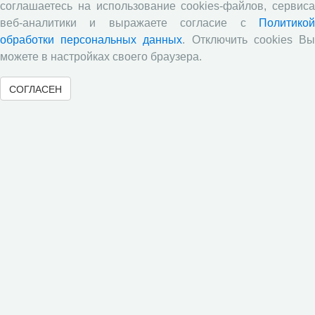
соглашаетесь на использование cookies-файлов, сервиса
В.Н. Барсуков: обзор статьи «Повышение
пенсионного возраста: позитивные эффекты и
веб-аналитики и выражаете согласие с
Политикой
вероятные риски», журнал «Экономическая
обработки персональных данных
. Отключить cookies В
политика» №1, 2018 г.
можете в настройках своего браузера.
С.А. Кожевников: обзор статьи А. Лабыкина
«Агро 24» переводит пищевую цепочку в онлайн»,
СОГЛАСЕН
журнал «Эксперт», №8, 2018 г.
Молочный парадокс
Все сообщения »
© 2000-2026 Вологодский научный центр Российской
академии наук
Контент доступен под лицензией
Creative Commons Attribution-
NonCommercial-NoDerivatives 4.0 International License
Метаданные издания можно просматривать, скачивать, копировать и
распространять без дополнительного разрешения