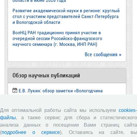
области в июне 2026 года
Развитие академической науки в регионе: круглый
стол с участием представителей Санкт‑Петербурга
и Вологодской области
ВолНЦ РАН традиционно принял участие в
очередной сессии Российско-французского
научного семинара (г. Москва, ИНП РАН)
Все сообщения »
Обзор научных публикаций
Е.В. Лукин: обзор заметки «Вологодчина
«взлетела» в рейтинге промышленного
производства», газета «Красный север», № 74, 11
июля, 2018 г.
Для оптимальной работы сайта мы используем
cookies-
файлы
, а также сервис для сбора и статистического
Экспертное мнение А.И. Поваровой: обзор
статьи «Регионам хватит денег», газета «Известия»,
анализа данных о посещении Вами страниц сайта
№88, 2018 г.
(
подробнее о сервисе
). Оставаясь на сайте, в