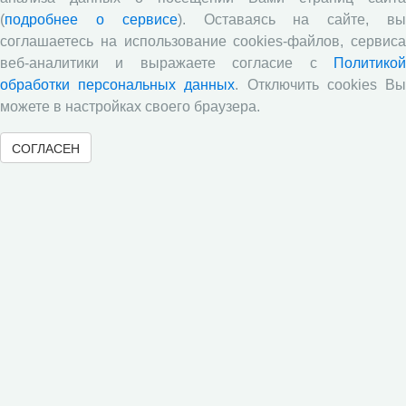
(
подробнее о сервисе
). Оставаясь на сайте, в
Е.В. Лукин: обзор заметки «Вологодчина
соглашаетесь на использование cookies-файлов, сервиса
«взлетела» в рейтинге промышленного
веб-аналитики и выражаете согласие с
Политикой
производства», газета «Красный север», № 74, 11
обработки персональных данных
. Отключить cookies В
июля, 2018 г.
можете в настройках своего браузера.
Экспертное мнение А.И. Поваровой: обзор
статьи «Регионам хватит денег», газета «Известия»,
СОГЛАСЕН
№88, 2018 г.
В.Н. Барсуков: обзор статьи «Повышение
пенсионного возраста: позитивные эффекты и
вероятные риски», журнал «Экономическая
политика» №1, 2018 г.
С.А. Кожевников: обзор статьи А. Лабыкина
«Агро 24» переводит пищевую цепочку в онлайн»,
журнал «Эксперт», №8, 2018 г.
Молочный парадокс
Все сообщения »