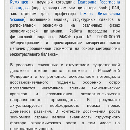
Румянцев
и научный сотрудник
Екатерина Георгиевна
Леонидова
(под руководством зам. директора ВолНЦ РАН,
зав. отделом д.э.н., профессора
Тамары Витальевны
Усковой
) посвящено анализу структурных сдвигов в
региональной экономике на различных фазах
экономической динамики. Работа проведена при
финансовой поддержке РФФИ: грант № 19-010-00709
«Моделирование и проектирование межрегиональных
цепочек добавленной стоимости на основе методологии
межотраслевого баланса».
В условиях, связанных с отсутствием существенной
динамики темпов роста экономики в Российской
Федерации и ее регионах, исчерпанием потенциала
восстановительного подъема, особенно остро
проявляются негативное влияние экономических
кризисов и сложившаяся экспортно-сырьевая
направленность производства. В результате
актуализируется необходимость поиска новых
драйверов развития. В контексте достижения роста
экономики страны велика значимость структурного
фактора экономического роста, в том числе на
региональном уровне.