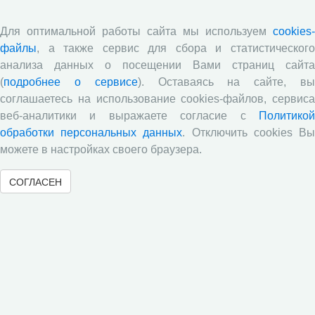
Директор ВолНЦ РАН д.э.н. А.А. Шабунова приняла
Для оптимальной работы сайта мы используем
cookies-
участие в заседании Штаба общественного
файлы
, а также сервис для сбора и статистического
наблюдения за выборами в Общественной палате
Вологодской области
анализа данных о посещении Вами страниц сайта
(
подробнее о сервисе
). Оставаясь на сайте, в
Опубликованы материалы X юбилейной
соглашаетесь на использование cookies-файлов, сервиса
Всероссийской научно-практической конференции с
международным участием «Стратегия и тактика
веб-аналитики и выражаете согласие с
Политикой
реализации социально-экономических реформ:
обработки персональных данных
. Отключить cookies В
национальные приоритеты и проекты»,
можете в настройках своего браузера.
приуроченной к 35-летию Центра
Стратегия и тактика реализации социально-
СОГЛАСЕН
экономических реформ: национальные приоритеты
и проекты
Опубликованы материалы XI Международной
научно-практической интернет-конференции
«Глобальные вызовы и региональное развитие в
зеркале социологических измерений»
Глобальные вызовы и региональное развитие в
зеркале социологических измерений