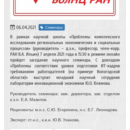
06.04.2021
Семинары
В рамках научной школы «Проблемы комплексного
исследования региональных экономических и социальных
процессов» (руководитель – д.э.н., профессор, член-корр.
РАН В.А. Ильин) 7 апреля 2021 года в 15:30 в режиме онлайн
пройдет заседание научного семинара. С докладом
«Проблемы соответствия уровня подготовки ИТ-кадров
требованиям работодателей (на примере Вологодской
области)» выступит младший научный сотрудник
лаборатории инновационной экономики Ю.О. Климова.
Руководитель семинара: зам. директора, зав. отделом
к.э.н. Е.А. Мазилов.
Рецензенты: м.н.с. С.Ю. Егорихина, н.с. Е.Г. Леонидова.
Эксперт: ст.н.с., к.и.н. Ю.В. Уханова.