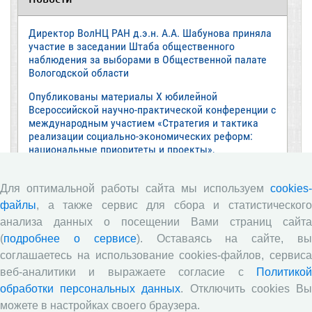
Директор ВолНЦ РАН д.э.н. А.А. Шабунова приняла
участие в заседании Штаба общественного
наблюдения за выборами в Общественной палате
Вологодской области
Опубликованы материалы X юбилейной
Всероссийской научно-практической конференции с
международным участием «Стратегия и тактика
реализации социально-экономических реформ:
национальные приоритеты и проекты»,
приуроченной к 35-летию Центра
Стратегия и тактика реализации социально-
Для оптимальной работы сайта мы используем
cookies-
экономических реформ: национальные приоритеты
файлы
, а также сервис для сбора и статистического
и проекты
анализа данных о посещении Вами страниц сайта
Опубликованы материалы XI Международной
(
подробнее о сервисе
). Оставаясь на сайте, в
научно-практической интернет-конференции
соглашаетесь на использование cookies-файлов, сервиса
«Глобальные вызовы и региональное развитие в
веб-аналитики и выражаете согласие с
Политикой
зеркале социологических измерений»
обработки персональных данных
. Отключить cookies В
Глобальные вызовы и региональное развитие в
можете в настройках своего браузера.