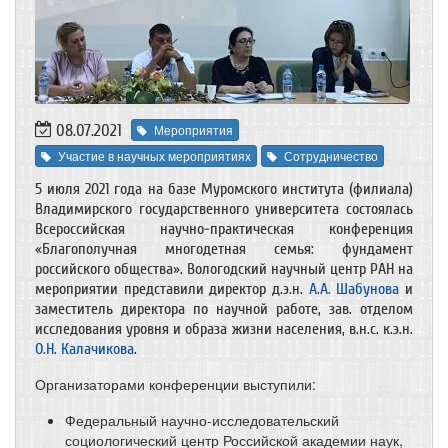
08.07.2021
Мероприятия
Участие в научных мероприятиях
Сотрудничество
5 июля 2021 года на базе Муромского института (филиала)
Владимирского государственного университета состоялась
Всероссийская научно-практическая конференция
«Благополучная многодетная семья: фундамент
российского общества». Вологодский научный центр РАН на
мероприятии представили директор д.э.н.
А.А. Шабунова
и
заместитель директора по научной работе, зав. отделом
исследования уровня и образа жизни населения, в.н.с. к.э.н.
О.Н. Калачикова
.
Организаторами конференции выступили:
Федеральный научно-исследовательский
социологический центр Российской академии наук,