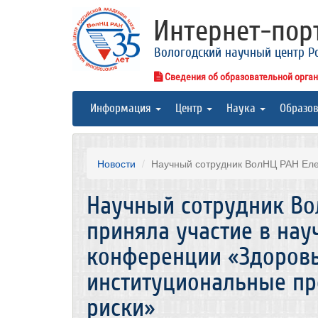
Интернет-по
Вологодский научный центр Р
Сведения об образовательной орга
Информация
Центр
Наука
Образо
Новости
Научный сотрудник ВолНЦ РАН Елен
Научный сотрудник Во
приняла участие в нау
конференции «Здоровь
институциональные п
риски»