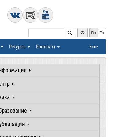
Ru
En
Ресурсы
Контакты
Войти
нформация
ентр
аука
бразование
убликации