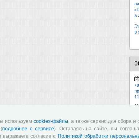
н
«
в
Г
в
О
«
пр
11
ст
«И
мы используем
cookies-файлы
, а также сервис для сбора и
(
подробнее о сервисе
). Оставаясь на сайте, вы соглаша
п
и выражаете согласие с
Политикой обработки персональн