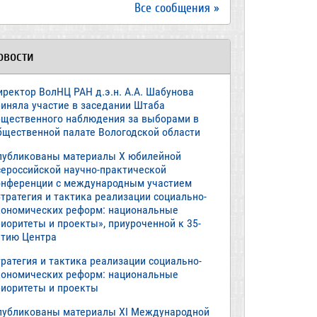
Все сообщения »
овости
иректор ВолНЦ РАН д.э.н. А.А. Шабунова
риняла участие в заседании Штаба
бщественного наблюдения за выборами в
бщественной палате Вологодской области
публикованы материалы X юбилейной
сероссийской научно-практической
онференции с международным участием
тратегия и тактика реализации социально-
кономических реформ: национальные
иоритеты и проекты», приуроченной к 35-
етию Центра
ратегия и тактика реализации социально-
кономических реформ: национальные
риоритеты и проекты
публикованы материалы XI Международной