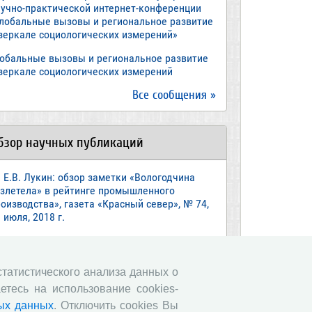
аучно-практической интернет-конференции
Глобальные вызовы и региональное развитие
 зеркале социологических измерений»
лобальные вызовы и региональное развитие
 зеркале социологических измерений
Все сообщения »
бзор научных публикаций
Е.В. Лукин: обзор заметки «Вологодчина
взлетела» в рейтинге промышленного
оизводства», газета «Красный север», № 74,
 июля, 2018 г.
Экспертное мнение А.И. Поваровой: обзор
атьи «Регионам хватит денег», газета
звестия», №88, 2018 г.
 статистического анализа данных о
етесь на использование cookies-
В.Н. Барсуков: обзор статьи «Повышение
енсионного возраста: позитивные эффекты и
ых данных
. Отключить cookies Вы