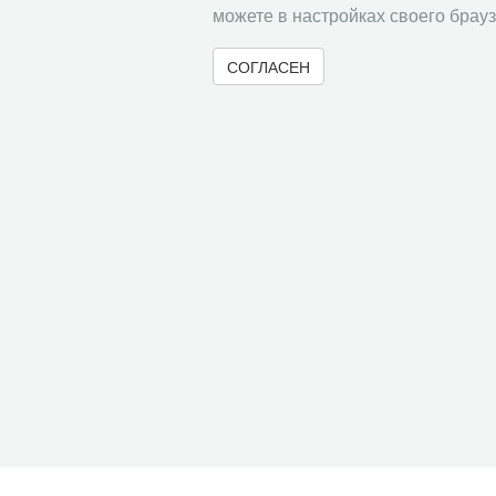
можете в настройках своего брауз
СОГЛАСЕН
© 2000-2026 Вологодский научный центр Российско
Контент доступен под лицензией
Creative Commons 
Метаданные издания можно просматривать, скачивать, копировать