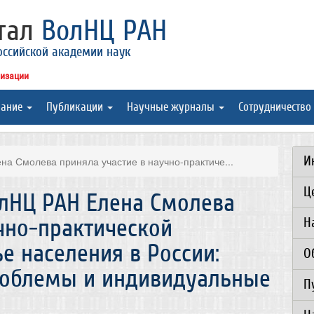
ртал
ВолНЦ РАН
оссийской академии наук
низации
вание
Публикации
Научные журналы
Сотрудничество
И
а Смолева приняла участие в научно-практиче...
Ц
лНЦ РАН Елена Смолева
чно-практической
Н
е населения в России:
О
роблемы и индивидуальные
П