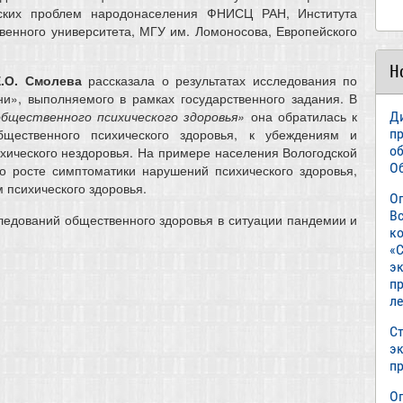
ских проблем народонаселения ФНИСЦ РАН, Института
твенного университета, МГУ им. Ломоносова, Европейского
Н
.О.
Смолева
рассказала о результатах исследования по
ни», выполняемого в рамках государственного задания. В
бщественного психического здоровья»
она обратилась к
Д
бщественного психического здоровья, к убеждениям и
п
о
хического нездоровья. На примере населения Вологодской
О
о росте симптоматики нарушений психического здоровья,
 психического здоровья.
О
В
следований общественного здоровья в ситуации пандемии и
к
«С
э
пр
л
Ст
э
п
О