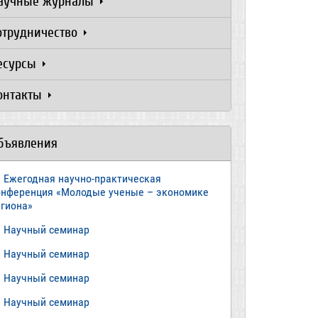
аучные журналы
отрудничество
есурсы
онтакты
бъявления
Ежегодная научно-практическая
онференция «Молодые ученые – экономике
егиона»
​Научный семинар
​Научный семинар
Научный семинар
​Научный семинар