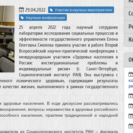
Н
29.04.2022
Участие в научных мероприятиях
С
Научные конференции
Р
25 апреля 2022 года научный сотрудник
лаборатории исследования социальных процессов и
К
эффективности государственного управления Елена
Олеговна Смолева приняла участие в работе Второй
Всероссийской научно-практической конференции с
международным участием «Здоровье населения в
О
России: институциональные проблемы и
индивидуальные риски» (г. Санкт-Петербург,
Социологический институт РАН). Она выступила с
к
енного психического здоровья»
, содержащим результаты
р
и качество жизни»
, выполняемого в рамках государственного
 здоровья населения. В ходе дискуссии рассматривались
воохранения, вопросы неравенства в здоровье российского
способного населения, практики традиционной и народной
дователи из Социологического института РАН – филиала