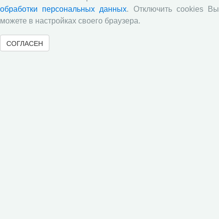
обработки персональных данных
. Отключить cookies В
Обзор научных публикаций
можете в настройках своего браузера.
Е.В. Лукин: обзор заметки «Вологодчина
СОГЛАСЕН
«взлетела» в рейтинге промышленного
производства», газета «Красный север», № 74, 11
июля, 2018 г.
Экспертное мнение А.И. Поваровой: обзор
статьи «Регионам хватит денег», газета «Известия»,
№88, 2018 г.
В.Н. Барсуков: обзор статьи «Повышение
пенсионного возраста: позитивные эффекты и
вероятные риски», журнал «Экономическая
политика» №1, 2018 г.
С.А. Кожевников: обзор статьи А. Лабыкина
«Агро 24» переводит пищевую цепочку в онлайн»,
журнал «Эксперт», №8, 2018 г.
Молочный парадокс
Все сообщения »