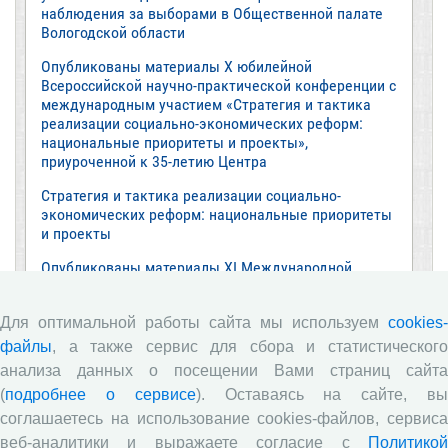
наблюдения за выборами в Общественной палате
Вологодской области
Опубликованы материалы X юбилейной
Всероссийской научно-практической конференции с
международным участием «Стратегия и тактика
реализации социально-экономических реформ:
национальные приоритеты и проекты»,
приуроченной к 35-летию Центра
Стратегия и тактика реализации социально-
экономических реформ: национальные приоритеты
и проекты
Опубликованы материалы XI Международной
научно-практической интернет-конференции
«Глобальные вызовы и региональное развитие в
Для оптимальной работы сайта мы используем
cookies-
зеркале социологических измерений»
файлы
, а также сервис для сбора и статистического
Глобальные вызовы и региональное развитие в
анализа данных о посещении Вами страниц сайта
зеркале социологических измерений
(
подробнее о сервисе
). Оставаясь на сайте, в
Все сообщения »
соглашаетесь на использование cookies-файлов, сервиса
веб-аналитики и выражаете согласие с
Политикой