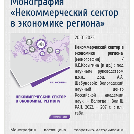
Монография
«Некоммерческий сектор
в экономике региона»
20.01.2023
Некоммерческий сектор в
экономике региона
:
[монография] /
К.Е.Косыгина [и др.] ; под
научным руководством
д.э.н., доц. А.А.
Шабуновой; Вологодский
научный центр
Российской академии
наук. – Вологда : ВолНЦ
РАН, 2022. – 207 с. : ил.,
табл.
Монография посвящена теоретико-методическим