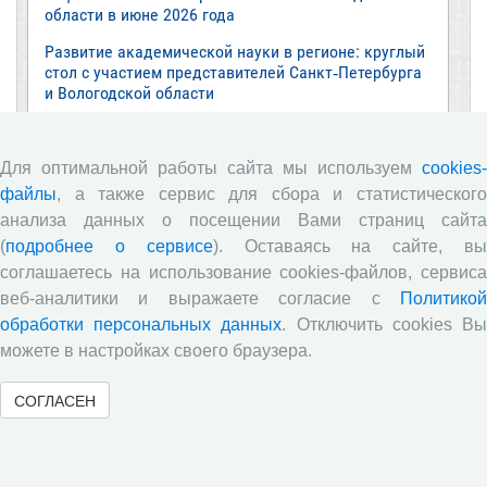
области в июне 2026 года
Развитие академической науки в регионе: круглый
стол с участием представителей Санкт‑Петербурга
и Вологодской области
ВолНЦ РАН традиционно принял участие в
очередной сессии Российско-французского
Для оптимальной работы сайта мы используем
cookies-
научного семинара (г. Москва, ИНП РАН)
файлы
, а также сервис для сбора и статистического
Все сообщения »
анализа данных о посещении Вами страниц сайта
(
подробнее о сервисе
). Оставаясь на сайте, в
соглашаетесь на использование cookies-файлов, сервиса
Обзор научных публикаций
веб-аналитики и выражаете согласие с
Политикой
обработки персональных данных
. Отключить cookies В
Е.В. Лукин: обзор заметки «Вологодчина
можете в настройках своего браузера.
«взлетела» в рейтинге промышленного
производства», газета «Красный север», № 74, 11
июля, 2018 г.
СОГЛАСЕН
Экспертное мнение А.И. Поваровой: обзор
статьи «Регионам хватит денег», газета «Известия»,
№88, 2018 г.