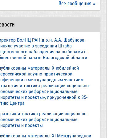
Все сообщения »
овости
иректор ВолНЦ РАН д.э.н. А.А. Шабунова
риняла участие в заседании Штаба
бщественного наблюдения за выборами в
бщественной палате Вологодской области
публикованы материалы X юбилейной
сероссийской научно-практической
онференции с международным участием
тратегия и тактика реализации социально-
кономических реформ: национальные
иоритеты и проекты», приуроченной к 35-
етию Центра
ратегия и тактика реализации социально-
кономических реформ: национальные
риоритеты и проекты
публикованы материалы XI Международной