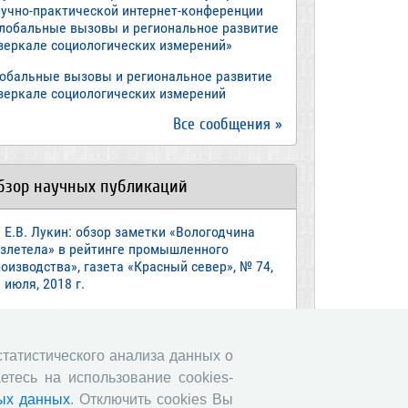
аучно-практической интернет-конференции
Глобальные вызовы и региональное развитие
 зеркале социологических измерений»
лобальные вызовы и региональное развитие
 зеркале социологических измерений
Все сообщения »
бзор научных публикаций
Е.В. Лукин: обзор заметки «Вологодчина
взлетела» в рейтинге промышленного
оизводства», газета «Красный север», № 74,
 июля, 2018 г.
Экспертное мнение А.И. Поваровой: обзор
атьи «Регионам хватит денег», газета
звестия», №88, 2018 г.
 статистического анализа данных о
етесь на использование cookies-
В.Н. Барсуков: обзор статьи «Повышение
енсионного возраста: позитивные эффекты и
ых данных
. Отключить cookies Вы