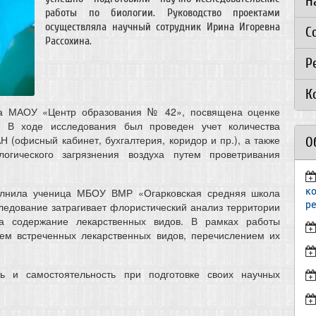
Н
работы по биологии. Руководство проектами
осуществляла научный сотрудник Ирина Игоревна
С
Рассохина.
Р
К
сса МАОУ «Центр образования № 42», посвящена оценке
. В ходе исследования был проведен учет количества
 (офисный кабинет, бухгалтерия, коридор и пр.), а также
О
огического загрязнения воздуха путем проветривания
к
полнила ученица МБОУ ВМР «Огарковская средняя школа
р
следование затрагивает флористический анализ территории
на содержание лекарственных видов. В рамках работы
ием встреченных лекарственных видов, перечислением их
ь и самостоятельность при подготовке своих научных