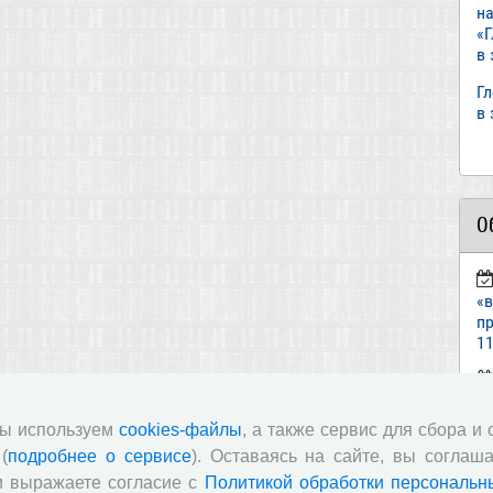
н
«
в
Г
в
О
«
пр
11
ст
«И
мы используем
cookies-файлы
, а также сервис для сбора и
(
подробнее о сервисе
). Оставаясь на сайте, вы соглаша
п
и выражаете согласие с
Политикой обработки персональн