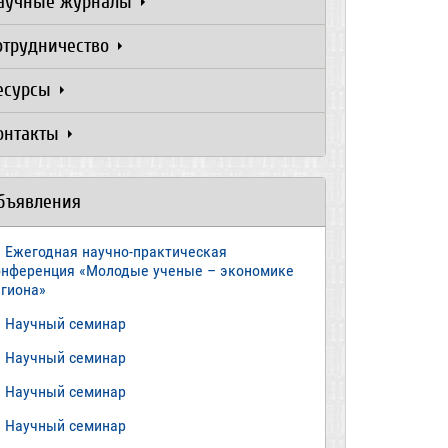
аучные журналы
отрудничество
есурсы
онтакты
бъявления
Ежегодная научно-практическая
онференция «Молодые ученые – экономике
егиона»
​Научный семинар
​Научный семинар
Научный семинар
​Научный семинар