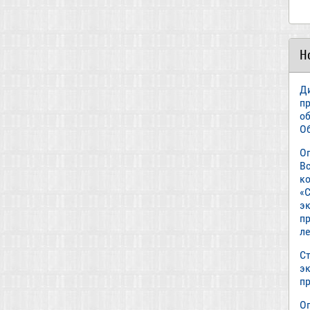
Н
Д
п
о
О
О
В
к
«С
э
пр
л
Ст
э
п
О