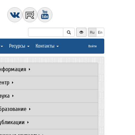
Ru
En
Ресурсы
Контакты
Войти
нформация
ентр
аука
бразование
убликации