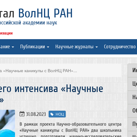
ртал
ВолНЦ РАН
оссийской академии наук
низации
вание
Публикации
Научные журналы
Сотрудничество
И
а «Научные каникулы с ВолНЦ РАН»...
Ц
его интенсива «Научные
»
Н
О
31.08.2023
НОЦ
П
В рамках проекта Научно-образовательного центра
«Научные каникулы с ВолНЦ РАН» два школьника
успешно подготовили научно-исследовательские