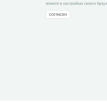
можете в настройках своего брауз
СОГЛАСЕН
© 2000-2026 Вологодский научный центр Российско
Контент доступен под лицензией
Creative Commons 
Метаданные издания можно просматривать, скачивать, копировать