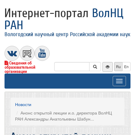
Интернет-портал
ВолНЦ
РАН
Вологодский научный центр Российской академии наук
Сведения об
Ru
En
образовательной
организации
Toggle
navigat
Новости
Анонс открытой лекции и.о. директора ВолНЦ
РАН Александры Анатольевны Шабун...