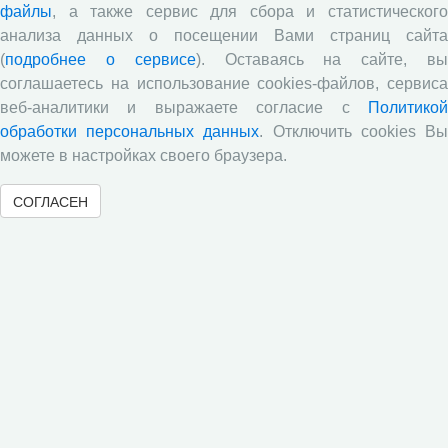
файлы
, а также сервис для сбора и статистического
анализа данных о посещении Вами страниц сайта
Обзор научных публикаций
(
подробнее о сервисе
). Оставаясь на сайте, в
соглашаетесь на использование cookies-файлов, сервиса
Е.В. Лукин: обзор заметки «Вологодчина
«взлетела» в рейтинге промышленного
веб-аналитики и выражаете согласие с
Политикой
производства», газета «Красный север», № 74, 11
обработки персональных данных
. Отключить cookies В
июля, 2018 г.
можете в настройках своего браузера.
Экспертное мнение А.И. Поваровой: обзор
статьи «Регионам хватит денег», газета «Известия»,
СОГЛАСЕН
№88, 2018 г.
В.Н. Барсуков: обзор статьи «Повышение
пенсионного возраста: позитивные эффекты и
вероятные риски», журнал «Экономическая
политика» №1, 2018 г.
С.А. Кожевников: обзор статьи А. Лабыкина
«Агро 24» переводит пищевую цепочку в онлайн»,
журнал «Эксперт», №8, 2018 г.
Молочный парадокс