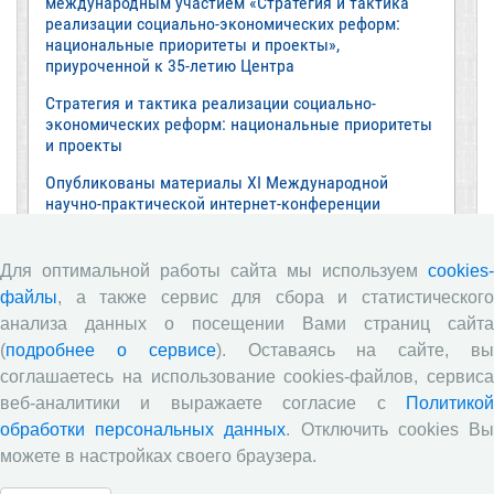
международным участием «Стратегия и тактика
реализации социально-экономических реформ:
национальные приоритеты и проекты»,
приуроченной к 35-летию Центра
Стратегия и тактика реализации социально-
экономических реформ: национальные приоритеты
и проекты
Опубликованы материалы XI Международной
научно-практической интернет-конференции
«Глобальные вызовы и региональное развитие в
зеркале социологических измерений»
Для оптимальной работы сайта мы используем
cookies-
Глобальные вызовы и региональное развитие в
файлы
, а также сервис для сбора и статистического
зеркале социологических измерений
анализа данных о посещении Вами страниц сайта
Все сообщения »
(
подробнее о сервисе
). Оставаясь на сайте, в
соглашаетесь на использование cookies-файлов, сервиса
веб-аналитики и выражаете согласие с
Политикой
Обзор научных публикаций
обработки персональных данных
. Отключить cookies В
можете в настройках своего браузера.
Е.В. Лукин: обзор заметки «Вологодчина
«взлетела» в рейтинге промышленного