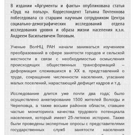
В издании «Аргументы и факты» опубликована статья
«Труд на пользу». Корреспондент Татьяна Почтеннова
побеседовала со старшим научным сотрудником Центра
социально-демографических исследований отдела
исследования уровня и образа жизни населения к.э.н.
Андреем Васильевичем Поповым.
Ученые ВолНЦ РАН начали заниматься изучением
преобразований в сфере занятости городов и сельской
местности в связи с необходимостью осмысления
происходящих общественных трансформаций –
деформация сложившихся в XX в. представлений о
труде, сокращение численности населения, угасание
малых поселений, нарастающий дефицит кадров и т.д.
Исследование длится уже почти два года; было
осуществлено анкетирование 1500 жителей Вологды и
Череповца, а также восьми районов области, ставшее
частью мониторинга качества трудового потенциала
населения, который имеет 25-летнюю историю. Также
были проведены экспертные опросы с представителями
государственных служб занятости населения