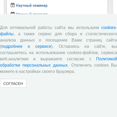
​Научный семинар
​Научный семинар
Научный семинар
Для оптимальной работы сайта мы используем
cookies-
​Научный семинар
файлы
, а также сервис для сбора и статистического
анализа данных о посещении Вами страниц сайта
Все сообщения »
(
подробнее о сервисе
). Оставаясь на сайте, в
соглашаетесь на использование cookies-файлов, сервиса
Новости
веб-аналитики и выражаете согласие с
Политикой
обработки персональных данных
. Отключить cookies В
можете в настройках своего браузера.
Опубликованы материалы XI Международной
научно-практической интернет-конференции
«Глобальные вызовы и региональное развитие в
СОГЛАСЕН
зеркале социологических измерений»
Глобальные вызовы и региональное развитие в
зеркале социологических измерений
Вышел новый выпуск информационно-
аналитического бюллетеня «Эффективность