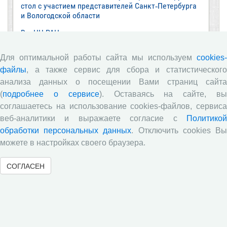
стол с участием представителей Санкт‑Петербурга
и Вологодской области
ВолНЦ РАН традиционно принял участие в
очередной сессии Российско-французского
научного семинара (г. Москва, ИНП РАН)
Для оптимальной работы сайта мы используем
cookies-
Все сообщения »
файлы
, а также сервис для сбора и статистического
анализа данных о посещении Вами страниц сайта
(
подробнее о сервисе
). Оставаясь на сайте, в
Обзор научных публикаций
соглашаетесь на использование cookies-файлов, сервиса
веб-аналитики и выражаете согласие с
Политикой
Е.В. Лукин: обзор заметки «Вологодчина
обработки персональных данных
. Отключить cookies В
«взлетела» в рейтинге промышленного
можете в настройках своего браузера.
производства», газета «Красный север», № 74, 11
июля, 2018 г.
СОГЛАСЕН
Экспертное мнение А.И. Поваровой: обзор
статьи «Регионам хватит денег», газета «Известия»,
№88, 2018 г.
В.Н. Барсуков: обзор статьи «Повышение
пенсионного возраста: позитивные эффекты и