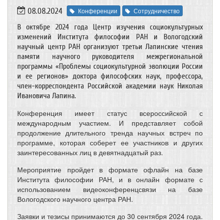
08.08.2024
Конференции
Сотрудничество
В октябре 2024 года Центр изучения социокультурных
изменений Института философии РАН и Вологодский
научный центр РАН организуют третьи Лапинские чтения
памяти научного руководителя межрегиональной
программы «Проблемы социокультурной эволюции России
и ее регионов» доктора философских наук, профессора,
член-корреспондента Российской академии наук Николая
Ивановича Лапина.
Конференция имеет статус всероссийской с
международным участием. И представляет собой
продолжение длительного тренда научных встреч по
программе, которая соберет ее участников и других
заинтересованных лиц в девятнадцатый раз.
Мероприятие пройдет в формате офлайн на базе
Института философии РАН, и в онлайн формате с
использованием видеоконференцсвязи на базе
Вологодского научного центра РАН.
Заявки и тезисы принимаются до 30 сентября 2024 года.