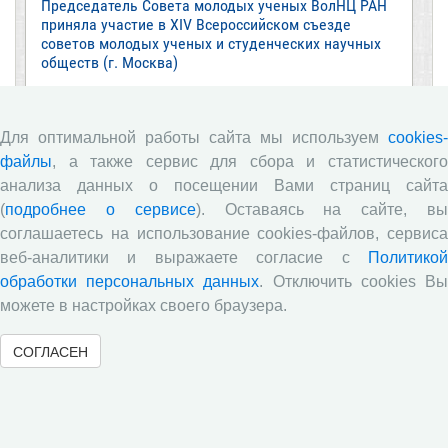
Председатель Совета молодых ученых ВолНЦ РАН
приняла участие в XIV Всероссийском съезде
советов молодых ученых и студенческих научных
обществ (г. Москва)
Журнал «Экономические и социальные перемены:
факты, тенденции, прогноз» в зеркале экспертных
оценок: результаты опроса 2025 года
Для оптимальной работы сайта мы используем
cookies-
файлы
, а также сервис для сбора и статистического
Все сообщения »
анализа данных о посещении Вами страниц сайта
(
подробнее о сервисе
). Оставаясь на сайте, в
соглашаетесь на использование cookies-файлов, сервиса
Обзор научных публикаций
веб-аналитики и выражаете согласие с
Политикой
обработки персональных данных
. Отключить cookies В
Е.В. Лукин: обзор заметки «Вологодчина
«взлетела» в рейтинге промышленного
можете в настройках своего браузера.
производства», газета «Красный север», № 74, 11
июля, 2018 г.
СОГЛАСЕН
Экспертное мнение А.И. Поваровой: обзор
статьи «Регионам хватит денег», газета «Известия»,
№88, 2018 г.