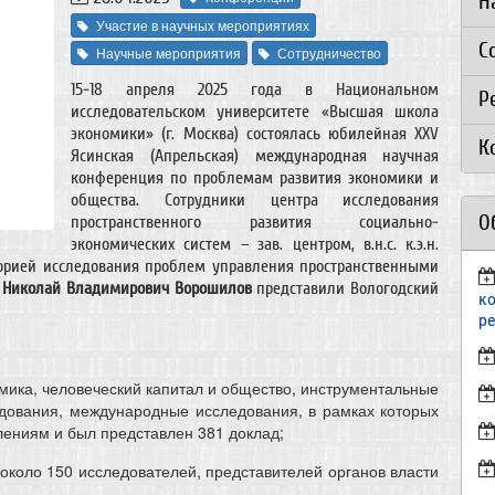
Н
Участие в научных мероприятиях
С
Научные мероприятия
Сотрудничество
15-18 апреля 2025 года в Национальном
Р
исследовательском университете «Высшая школа
экономики» (г. Москва) состоялась юбилейная XXV
К
Ясинская (Апрельская) международная научная
конференция по проблемам развития экономики и
общества. Сотрудники центра исследования
О
пространственного развития социально-
экономических систем – зав. центром, в.н.с. к.э.н.
орией исследования проблем управления пространственными
.
Николай Владимирович Ворошилов
представили Вологодский
к
р
мика, человеческий капитал и общество, инструментальные
дования, международные исследования, в рамках которых
лениям и был представлен 381 доклад;
е около 150 исследователей, представителей органов власти