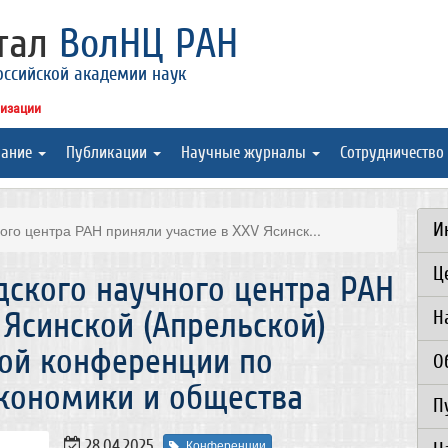
ртал
ВолНЦ РАН
оссийской академии наук
низации
вание
Публикации
Научные журналы
Сотрудничество
И
ого центра РАН приняли участие в XXV Ясинск...
Ц
дского научного центра РАН
 Ясинской (Апрельской)
Н
ой конференции по
О
кономики и общества
П
28.04.2025
Конференции