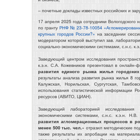
– почетные доклады известных российских и зар
17 апреля 2025 года сотрудники Вологодского 
по гранту
РНФ № 23-78-10054 «Агломерирование
крупных городов России?»
на заседании сесси
модератором которой выступил зав. лаборатор
социально-экономическими системами, с.н.с. к.э
Заведующий центром исследования пространств
к.э.н. С.А. Кожевников презентовал в онлайн-
развития единого рынка жилья городских
результаты анализа развития рынка жилья 8 го
Калужская, Норильская, Сургутская, Тамбов
использования статистической информации Р
ресурсов (АВИТО, ЦИАН).
Заведующий лабораторией исследования 
экономическими системами, с.н.с. к.э.н. Н.
развития агломерационных процессов в ро
менее 500 тыс. чел.
» отразил методические по
также результаты их апробации на материал
статистической информации Росстата, данных 