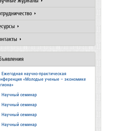
аучные журналы
отрудничество
есурсы
онтакты
бъявления
Ежегодная научно-практическая
онференция «Молодые ученые – экономике
егиона»
​Научный семинар
​Научный семинар
Научный семинар
​Научный семинар