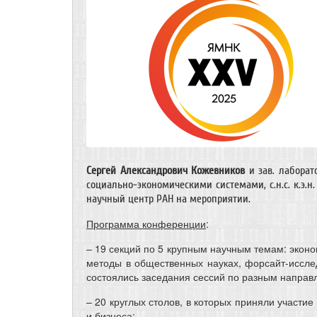
Сергей Александрович Кожевников
и зав. лаборат
социально-экономическими системами, с.н.с. к.э.н
научный центр РАН на мероприятии.
Программа конференции
:
– 19 секций по 5 крупным научным темам: эконо
методы в общественных науках, форсайт-иссле
состоялись заседания сессий по разным направ
– 20 круглых столов, в которых приняли участи
и бизнеса;