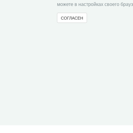
можете в настройках своего брауз
СОГЛАСЕН
© 2000-2026 Вологодский научный центр Российско
Контент доступен под лицензией
Creative Commons 
Метаданные издания можно просматривать, скачивать, копировать