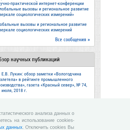
аучно-практической интернет-конференции
Глобальные вызовы и региональное развитие
 зеркале социологических измерений»
лобальные вызовы и региональное развитие
 зеркале социологических измерений
Все сообщения »
бзор научных публикаций
Е.В. Лукин: обзор заметки «Вологодчина
взлетела» в рейтинге промышленного
оизводства», газета «Красный север», № 74,
 июля, 2018 г.
Экспертное мнение А.И. Поваровой: обзор
атьи «Регионам хватит денег», газета
звестия», №88, 2018 г.
 статистического анализа данных о
етесь на использование cookies-
В.Н. Барсуков: обзор статьи «Повышение
енсионного возраста: позитивные эффекты и
ых данных
. Отключить cookies Вы