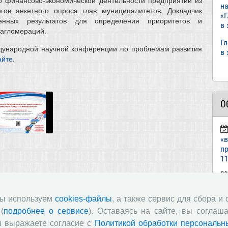
н
огов анкетного опроса глав муниципалитетов. Докладчик
«
енных результатов для определения приоритетов и
в
 агломераций.
Г
дународной научной конференции по проблемам развития
в
айте
.
О
«
пр
11
ст
«И
мы используем
cookies-файлы
, а также сервис для сбора и
(
подробнее о сервисе
). Оставаясь на сайте, вы соглаша
п
и выражаете согласие с
Политикой обработки персональн