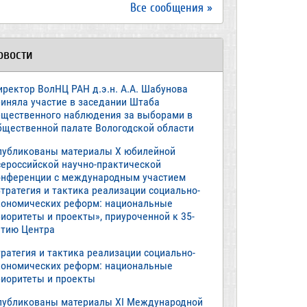
Все сообщения »
овости
иректор ВолНЦ РАН д.э.н. А.А. Шабунова
риняла участие в заседании Штаба
бщественного наблюдения за выборами в
бщественной палате Вологодской области
публикованы материалы X юбилейной
сероссийской научно-практической
онференции с международным участием
тратегия и тактика реализации социально-
кономических реформ: национальные
иоритеты и проекты», приуроченной к 35-
етию Центра
ратегия и тактика реализации социально-
кономических реформ: национальные
риоритеты и проекты
публикованы материалы XI Международной