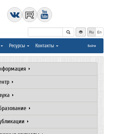
Ru
En
Ресурсы
Контакты
Войти
нформация
ентр
аука
бразование
убликации