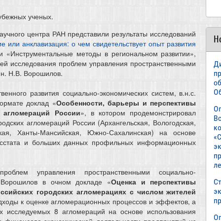
убежных ученых.
научного центра РАН представили результаты исследований
Н
 или анклавизация: о чем свидетельствует опыт развития
и «Инструментальные методы в региональном развитии»,
ией исследования проблем управления пространственными
Д
.н. Н.В. Ворошилов.
п
о
О
енного развития социально-экономических систем, в.н.с.
формате доклад «
Особенности, барьеры и перспективы
О
 агломераций России
», в котором продемонстрировал
В
родских агломераций России (Архангельская, Вологодская,
к
ская, Ханты-Мансийская, Южно-Сахалинская) на основе
«С
осстата и больших данных профильных информационных
э
пр
л
проблем управления пространственными социально-
В. Ворошилов в очном докладе «
Оценка и перспективы
Ст
ссийских городских агломерациях с числом жителей
э
п
дходы к оценке агломерационных процессов и эффектов, а
ах исследуемых 8 агломераций на основе использования
О
о финансово-экономической деятельности предприятий из