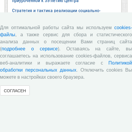
приуроченной к 35-летию Центра
Стратегия и тактика реализации социально-
экономических реформ: национальные приоритеты
и проекты
Для оптимальной работы сайта мы используем
cookies-
Опубликованы материалы XI Международной
файлы
, а также сервис для сбора и статистического
научно-практической интернет-конференции
анализа данных о посещении Вами страниц сайта
«Глобальные вызовы и региональное развитие в
зеркале социологических измерений»
(
подробнее о сервисе
). Оставаясь на сайте, в
соглашаетесь на использование cookies-файлов, сервиса
Глобальные вызовы и региональное развитие в
веб-аналитики и выражаете согласие с
Политикой
зеркале социологических измерений
обработки персональных данных
. Отключить cookies В
Все сообщения »
можете в настройках своего браузера.
СОГЛАСЕН
Обзор научных публикаций
Е.В. Лукин: обзор заметки «Вологодчина
«взлетела» в рейтинге промышленного
производства», газета «Красный север», № 74, 11
июля, 2018 г.