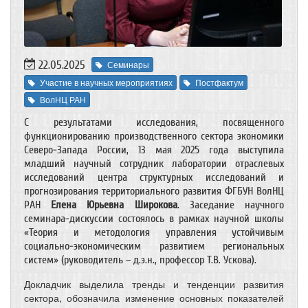
22.05.2025
Семинары
Участие в научных мероприятиях
Постфактум
ВолНЦ РАН
С результатами исследования, посвященного
функционированию производственного сектора экономики
Северо-Запада России, 13 мая 2025 года выступила
младший научный сотрудник лаборатории отраслевых
исследований центра структурных исследований и
прогнозирования территориального развития ФГБУН ВолНЦ
РАН
Елена Юрьевна Широкова
. Заседание научного
семинара-дискуссии состоялось в рамках научной школы
«Теория и методология управления устойчивым
социально-экономическим развитием региональных
систем» (руководитель – д.э.н., профессор Т.В. Ускова).
Докладчик выделила тренды и тенденции развития
сектора, обозначила изменение основных показателей