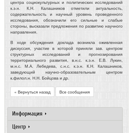
центра социокультурных и политических исследований
к.э.н. К.Н. Калашников отметили актуальность,
содержательность и научный уровень проведенного
исследования, обозначили его сильные и слабые
стороны, высказали предложения по развитию научного
направления.
В ходе обсуждения доклада возникла оживленная
дискуссия, участие в которой приняли зав. центром
структурных исследований и прогнозирования
территориального развития, в.н.с. к.э.н. Е.В. Лукин,
м.н.с. М.А. Лебедева, с.н.с. к.э.н. К.Н. Калашников,
заведующий научно-образовательным центром
к.филол.н. Н.Н. Бойцова и др.
« Вернуться назад
Все сообщения
Информация
Центр