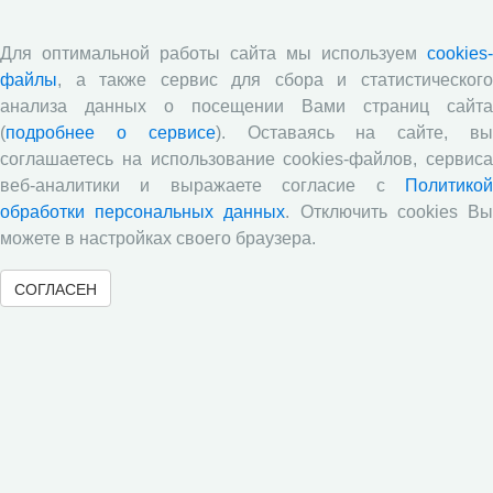
Для оптимальной работы сайта мы используем
cookies-
файлы
, а также сервис для сбора и статистического
анализа данных о посещении Вами страниц сайта
(
подробнее о сервисе
). Оставаясь на сайте, в
соглашаетесь на использование cookies-файлов, сервиса
веб-аналитики и выражаете согласие с
Политикой
16.10.2019
Конференции
обработки персональных данных
. Отключить cookies В
Участие в научных мероприятиях
Биотехнологии
можете в настройках своего браузера.
7-8 ноября 2019 года в Вологде состоится II
СОГЛАСЕН
Межрегиональная конференция «Биотехнологии –
драйвер развития территорий»
«
7
8
9
10
11
12
13
14
15
16
»