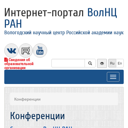
Интернет-портал
ВолНЦ
РАН
Вологодский научный центр Российской академии наук
Сведения об
Ru
En
образовательной
организации
Toggle
navigat
Конференции
Конференции