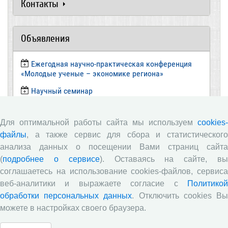
Контакты
Объявления
Ежегодная научно-практическая конференция
«Молодые ученые – экономике региона»
​Научный семинар
​Научный семинар
Для оптимальной работы сайта мы используем
cookies-
Научный семинар
файлы
, а также сервис для сбора и статистического
​Научный семинар
анализа данных о посещении Вами страниц сайта
(
подробнее о сервисе
). Оставаясь на сайте, в
Все сообщения »
соглашаетесь на использование cookies-файлов, сервиса
веб-аналитики и выражаете согласие с
Политикой
Новости
обработки персональных данных
. Отключить cookies В
можете в настройках своего браузера.
Директор ВолНЦ РАН д.э.н. А.А. Шабунова приняла